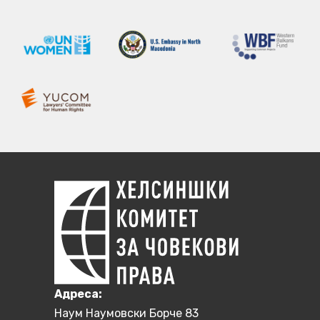
Aдреса:
Наум Наумовски Борче 83