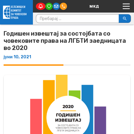
Main Navigation
Skip to content
Пребарувај за:
Годишен извештај за состојбата со
човековите права на ЛГБТИ заедницата
во 2020
јуни 10, 2021