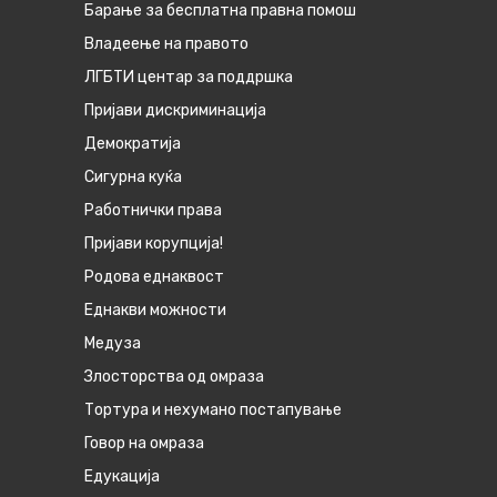
Барање за бесплатна правна помош
Владеење на правото
ЛГБТИ центар за поддршка
Пријави дискриминација
Демократија
Сигурна куќа
Работнички права
Пријави корупција!
Родова еднаквост
Eднакви можности
Медуза
Злосторства од омраза
Тортура и нехумано постапување
Говор на омраза
Едукација