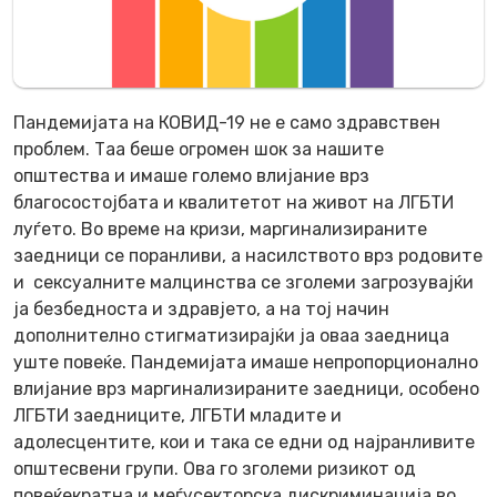
Пандемијата
на КОВИД-19 не е само здравствен
проблем. Таа беше огромен шок за нашите
општества и имаше големо влијание врз
благосостојбата и квалитeт
o
т на живот на ЛГБТИ
луѓето. Во време на кризи, маргинализираните
заедници се поранливи, а насилството врз родовите
и сексуалните малцинства се зголеми загрозувајќи
ја безбедноста и здравјето, а на тој начин
дополнително стигматизирајќи ја оваа заедница
уште повеќе. Пандемијата имаше непропорционално
влијание врз маргинализираните заедници, особено
ЛГБТИ заедниците, ЛГБТИ младите и
адолесцентите, кои и така се едни од најранливите
општесвени групи. Ова го зголеми ризикот од
повеќекратна и меѓусекторска дискриминација во