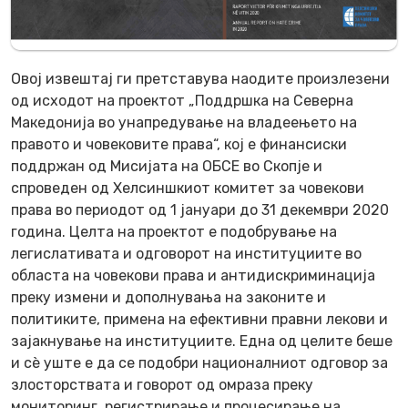
Овој извештај ги претставува наодите произлезени
од исходот на проектот „Поддршка на Северна
Македонија во унапредување на владеењето на
правото и човековите права“, кој е финансиски
поддржан од Мисијата на ОБСЕ во Скопје и
спроведен од Хелсиншкиот комитет за човекови
права во периодот од 1 јануари до 31 декември 2020
година. Целта на проектот е подобрување на
легислативата и одговорот на институциите во
областа на човекови права и антидискриминација
преку измени и дополнувања на законите и
политиките, примена на ефективни правни лекови и
зајакнување на институциите. Една од целите беше
и сè уште е да се подобри националниот одговор за
злосторствата и говорот од омраза преку
мониторинг, регистрирање и процесирање на