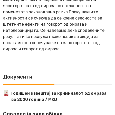
злосторствата од омраза во согласност со
изменетата законодавна рамка.Преку ваквите
активности се очекува да се крене свесноста за
штетните ефекти на говорот од омраза и
нетолеранцијата. Се надеваме дека споделените
резултати ќе послужат како повик за акција за
понатамошно спречување на злосторствата од
омраза и говорот од омраза.
Документи
Годишен извештај за криминалот од омраза
во 2020 година / MKD
Сподели ја оваа објава