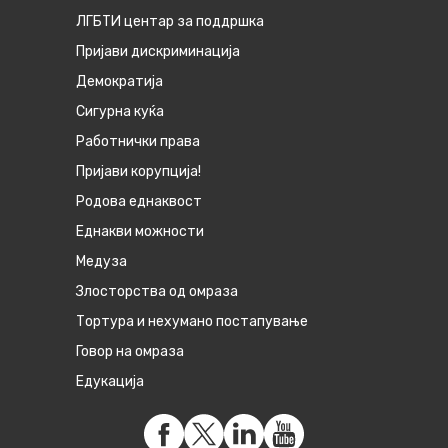
ЛГБТИ центар за поддршка
Пријави дискриминација
Демократија
Сигурна куќа
Работнички права
Пријави корупција!
Родова еднаквост
Eднакви можности
Медуза
Злосторства од омраза
Тортура и нехумано постапување
Говор на омраза
Едукација