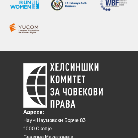
Aдреса:
Наум Наумовски Борче 83
1000 Скопје
Северна Македонија