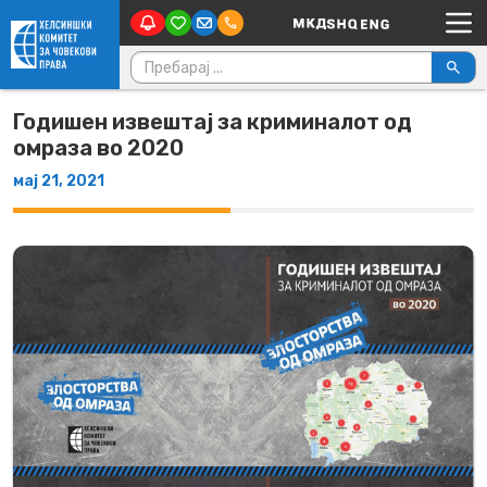
Main Navigation
Skip to content
Пребарувај за:
Годишен извештај за криминалот од
омраза во 2020
мај 21, 2021