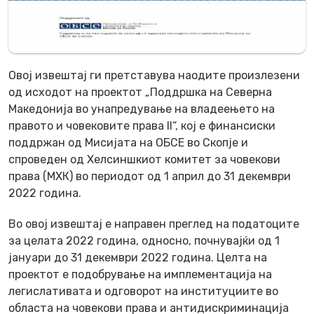
Овој извештај ги претставува наодите произлезени
од исходот на проектот „Поддршка на Северна
Македонија во унапредување на владеењето на
правото и човековите права II“, кој е финансиски
поддржан од Мисијата на ОБСЕ во Скопје и
спроведен од Хелсиншкиот комитет за човекови
права (МХК) во периодот од 1 април до 31 декември
2022 година.
Во овој извештај е направен преглед на податоците
за целата 2022 година, односно, почнувајќи од 1
јануари до 31 декември 2022 година. Целта на
проектот е подобрување на имплементација на
легислативата и одговорот на институциите во
областа на човекови права и антидискриминација