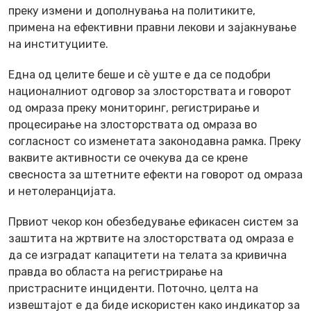
преку измени и дополнувања на политиките,
примена на ефективни правни лекови и зајакнување
на институциите.
Една од целите беше и сè уште е да се подобри
националниот одговор за злосторствата и говорот
од омраза преку мониторинг, регистрирање и
процесирање на злосторствата од омраза во
согласност со изменетата законодавна рамка. Преку
ваквите активности се очекува да се крене
свесноста за штетните ефекти на говорот од омраза
и нетолеранцијата.
Првиот чекор кон обезбедување ефикасен систем за
заштита на жртвите на злосторствата од омраза е
да се изградат капацитети на телата за кривична
правда во областа на регистрирање на
пристрасните инциденти. Поточно, целта на
извештајот е да биде искористен како индикатор за