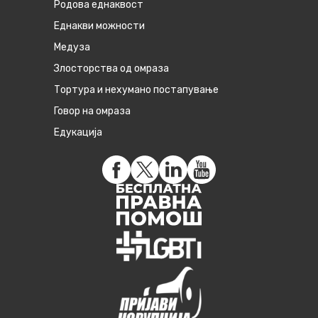
Родова еднаквост
Eднакви можности
Медуза
Злосторства од омраза
Тортура и нехумано постапување
Говор на омраза
Едукација