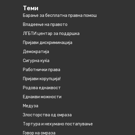
Теми
Барање за бесплатна правна помош
Владеење на правото
ЛГБТИ центар за поддршка
Пријави дискриминација
Демократија
Сигурна куќа
Работнички права
Пријави корупција!
Родова еднаквост
Eднакви можности
Медуза
Злосторства од омраза
Тортура и нехумано постапување
Говор на омраза