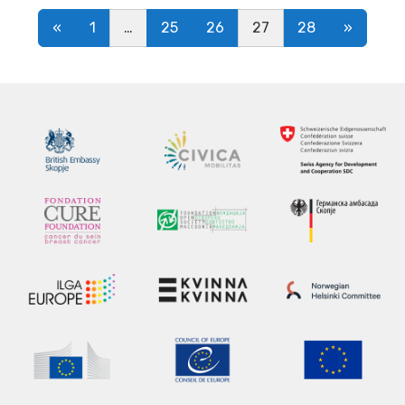
Posts navigation
«
1
…
25
26
27
28
»