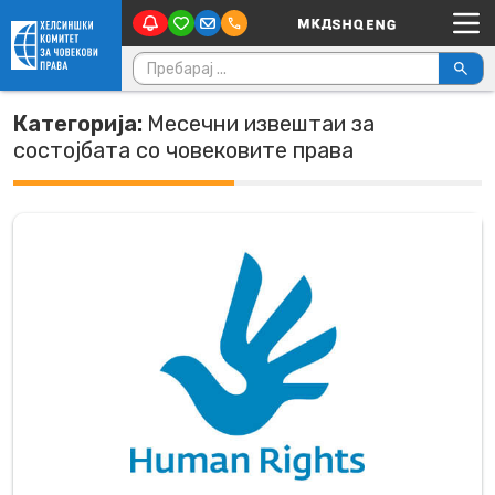
Main Navigation
Skip to content
Пребарувај за:
Категорија:
Месечни извештаи за
состојбата со човековите права