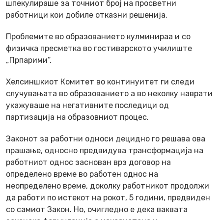
шпекулираше за точниот број на просветни
работници кои добиле отказни решенија.
Проблемите во образованието кулминираа и со
физичка пресметка во гостиварското училиште
„Прпарими”.
Хелсиншкиот Комитет во континуитет ги следи
случувањата во образованието а во неколку наврати
укажуваше на негативните последици од
партизација на образовниот процес.
Законот за работни односи децидно го решава ова
прашање, односно предвидува трансформација на
работниот однос заснован врз договор на
определено време во работен однос на
неопределено време, доколку работникот продолжи
да работи по истекот на рокот, 5 години, предвиден
со самиот Закон. Но, очигледно е дека ваквата