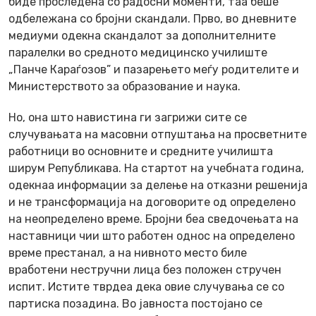
биде проследена со радосни моменти, таа беше
одбележана со бројни скандали. Прво, во дневните
медиуми одекна скандалот за дополнителните
паралелки во средното медицинско училиште
„Панче Караѓозов” и пазарењето меѓу родителите и
Министерството за образование и наука.
Но, она што навистина ги загрижи сите се
случувањата на масовни отпуштања на просветните
работници во основните и средните училишта
ширум Републикава. На стартот на учебната година,
одекнаа информации за делење на отказни решенија
и не трансформација на договорите од определено
на неопределено време. Бројни беа сведочењата на
наставници чии што работен однос на определено
време престанал, а на нивното место биле
вработени нестручни лица без положен стручен
испит. Истите тврдеа дека овие случувања се со
партиска позадина. Во јавноста постојано се