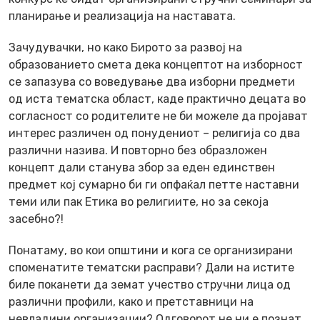
планирање и реализација на наставата.
Зачудувачки, но како Бирото за развој на
образованието смета дека концептот на изборност
се запазува со воведување два изборни предмети
од иста тематска област, каде практично децата во
согласност со родителите не би можеле да пројават
интерес различен од понудениот – религија со два
различни назива. И повторно без образложен
концепт дали станува збор за еден единствен
предмет кој сумарно би ги опфаќал петте наставни
теми или пак Етика во религиите, но за секоја
засебно?!
Понатаму, во кои општини и кога се организирани
споменатите тематски расправи? Дали на истите
биле поканети да земат учество стручни лица од
различни профили, како и претставници на
невладини организации? Одговорот не ни е познат,