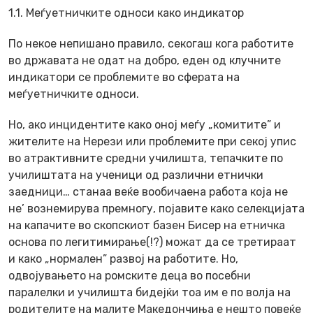
1.1. Меѓуетничките односи како индикатор
По некое непишано правило, секогаш кога работите
во државата не одат на добро, еден од клучните
индикатори се проблемите во сферата на
меѓуетничките односи.
Но, ако инцидентите како оној меѓу „комитите” и
жителите на Нерези или проблемите при секој упис
во атрактивните средни училишта, тепачките по
училиштата на ученици од различни етнички
заедници… станаа веќе вообичаена работа која не
не’ вознемирува премногу, појавите како селекцијата
на капачите во скопскиот базен Бисер на етничка
основа по легитимирање(!?) можат да се третираат
и како „нормален” развој на работите. Но,
одвојувањето на ромските деца во посебни
паралелки и училишта бидејќи тоа им е по волја на
родителите на малите Македончиња е нешто повеќе