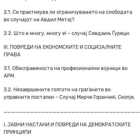
2.1. Се практикува ли ограничувањето на слободата
во случајот на Авдил Метај?
2.2. Што е многу, многу е! – случај Севдаиљ Ѓуреци.
III. ПОВРЕДИ НА ЕКОНОМСКИТЕ И СОЦИЈАЛНИТЕ
ПРАВА
3.1. Обесправеноста на професионални војници во
АРМ.
3.2. Незавршените голготи на граѓаните во
управните постапки – Случај Мирче Горанчиќ, Скопје.
____________________________________
I. ЈАВНИ НАСТАНИ И ПОВРЕДИ НА ДЕМОКРАТСКИТЕ
ПРИНЦИПИ