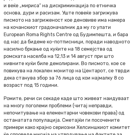
и веќе „мириса” на дискриминација по етничка
основа, дури и расизам. Уште повеќе загрижува
писмото на загриженост кое деновиве има намера
на кочанскиот градоначалник да му го упати
European Roma Rights Centre од Будимпешта, и бара
од нас дa бидеме ко-потписници, поради наводното
насилно бркање од куќите на 18 семејства од
ромската населба на 12,13 и 14 август при што
нивните куќи биле демолирани. Во писмото, кое се
повикува на локален монитор на Центарот, се тврди
дека станува збор за 76 лица од кои најмалку 8 со
возраст под 15 години.
Ромите, речи си секаде каде што живеат наидуваат
на многу поголеми проблеми (читај неправди,
непочитување на елементарни човекови права) од
останатата популација. Сметајќи ги посочените
примери како крајно сериозни Хелсиншкиот комитет
ќе спроведе мисија на утврдување на фактите за