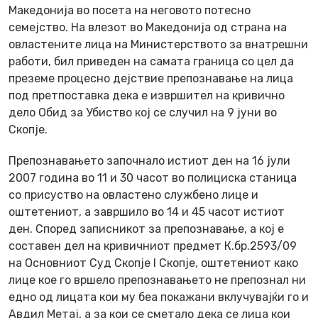
Македонија во посета на неговото потесно
семејство. На влезот во Македонија од страна на
овластените лица на Министерството за внатрешни
работи, бил приведен на самата граница со цел да
преземе процесно дејствие препознавање на лица
под претпоставка дека е извршител на кривично
дело Обид за Убиство кој се случил на 9 јуни во
Скопје.
Препознавањето започнало истиот ден на 16 јули
2007 година во 11 и 30 часот во полициска станица
со присуство на овластено службено лице и
оштетениот, а завршило во 14 и 45 часот истиот
ден. Според записникот за препознавање, а кој е
составен дел на кривичниот предмет К.бр.2593/09
на Основниот Суд Скопје I Скопје, оштетениот како
лице кое го вршело препознавањето не препознал ни
едно од лицата кои му беа покажани вклучувајќи го и
Авдил Метај, а за кои се сметало дека се лица кои