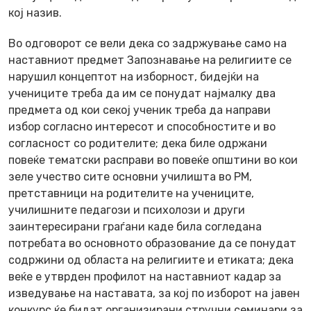
кој назив.
Во одговорот се вели дека со задржување само на
наставниот предмет Запознавање на религиите се
нарушил концептот на изборност, бидејќи на
учениците треба да им се понудат најмалку два
предмета од кои секој ученик треба да направи
избор согласно интересот и способностите и во
согласност со родителите; дека биле одржани
повеќе тематски расправи во повеќе општини во кои
зеле учество сите основни училишта во РМ,
претставници на родителите на учениците,
училишните педагози и психолози и други
заинтересирани граѓани каде била согледана
потребата во основното образование да се понудат
содржини од областа на религиите и етиката; дека
веќе е утврден профилот на наставниот кадар за
изведување на наставата, за кој по изборот на јавен
конкурс ќе бидат организирани стручни семинари за