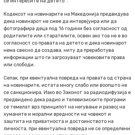
се интересите на детето “.
Кодексот на новинарите на Македонија предвидува
дека новинарот не смее да интервјуира или да
фотографира деца под 16 години без согласност од
родителите или старателите, освен ако тоа не е во
согласност со правата на детето и дека новинарот
нема свесно да создава, ниту да преработува
информации што ги загрозуваат човековите права
или слободи.
Сепак, при евентуална повреда на правата од страна
на новинарите, истата многу слабо или воопшто не
се санкционира. Иако во Законот за радиодифузија е
предвидено дека радио и телевизиските програми
се темелат врз принципот на негување и развој на
хуманите и морални вредности на човекот и
заштита на приватноста и достоинството на
личноста, при евентуална повреда не се определени