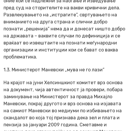
оние кои се надлежни за наоѓање и изведување
пред суд на сторителите на вакви кривични дела.
Развлекувањето на „истрагите”, свртувањето на
вниманието на друга страна и слични добро
познати „решенија” нема да и донесат ништо добро
на државата – ваквите случаи по дефиниција и се
враќаат во извештаите на познати меѓународни
организации и институции кои се бават со ваква
проблематика.
1.3. Министерот Маневски „мува не го лази”
На крајот на јуни Хелсиншкиот комитет врз основа
на документ, чија автентичност ја провери, побара
заминување на Министерот за правда Михајло
Маневски, покрај другото и врз основа на изјавата
на самиот Маневски во медиуми по избивањето на
скандалот во која тој признава дека зел и плата и
пензија за јануари 2009 година. Сметавме и