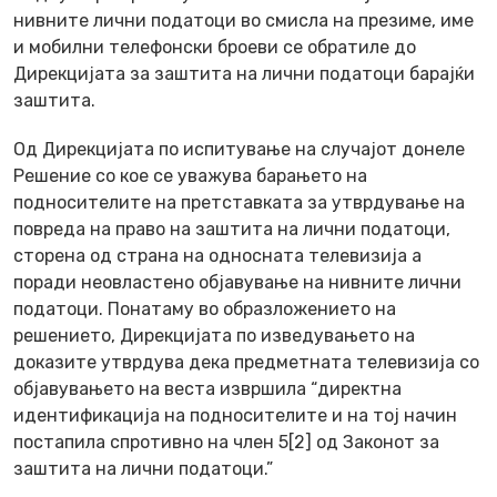
нивните лични податоци во смисла на презиме, име
и мобилни телефонски броеви се обратиле до
Дирекцијата за заштита на лични податоци барајќи
заштита.
Од Дирекцијата по испитување на случајот донеле
Решение со кое се уважува барањето на
подносителите на претставката за утврдување на
повреда на право на заштита на лични податоци,
сторена од страна на односната телевизија а
поради неовластено објавување на нивните лични
податоци. Понатаму во образложението на
решението, Дирекцијата по изведувањето на
доказите утврдува дека предметната телевизија со
објавувањето на веста извршила “директна
идентификација на подносителите и на тој начин
постапила спротивно на член 5[2] од Законот за
заштита на лични податоци.”