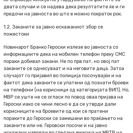
двата случаи и се надева дека резултатите ќе и ги
предочи на јавноста во што е можно пократок рок.
1.2. Заканите за јавно искажаниот збор се
пожестоки
Новинарот Бранко Героски излезе во јавноста со
информациите дека на мобилен телефон преку СМС
пораки добивал закани. Не по прв пат, но овој пат
заканите се однесуваат и на неговите деца. Затоа
случајот го пријавил во полиција посочувајќи и на
фактот дека заканите се упатени од познати броеви
на телефони (на корисници од категоријата ВИП). Но,
МВР се уште не се огласи по повод оваа пријава на
Героски иако се чини лесно е да се утврди дали
корисниците на броевите од кои се пратени
пораките до Героски се замешани во праќањето на
заканите или не. Геровски посочи и на јавно
искажани навреди во гледана емисија на МРТВ на