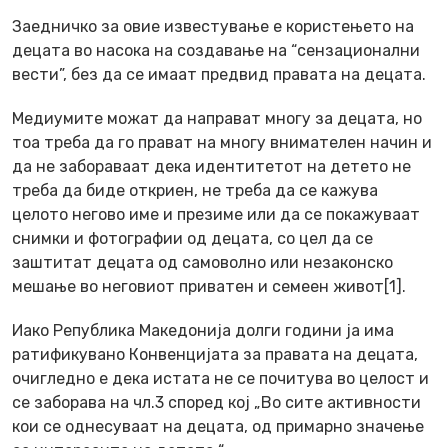
Заедничко за овие известување е користењето на
децата во насока на создавање на “сензационални
вести”, без да се имаат предвид правата на децата.
Медиумите можат да направат многу за децата, но
тоа треба да го прават на многу внимателен начин и
да не забораваат дека идентитетот на детето не
треба да биде откриен, не треба да се кажува
целото негово име и презиме или да се покажуваат
снимки и фотографии од децата, со цел да се
заштитат децата од самоволно или незаконско
мешање во неговиот приватен и семеен живот[1].
Иако Република Македонија долги години ја има
ратификувано Конвенцијата за правата на децата,
очигледно е дека истата не се почитува во целост и
се заборава на чл.3 според кој „Во сите активности
кои се однесуваат на децата, од примарно значење