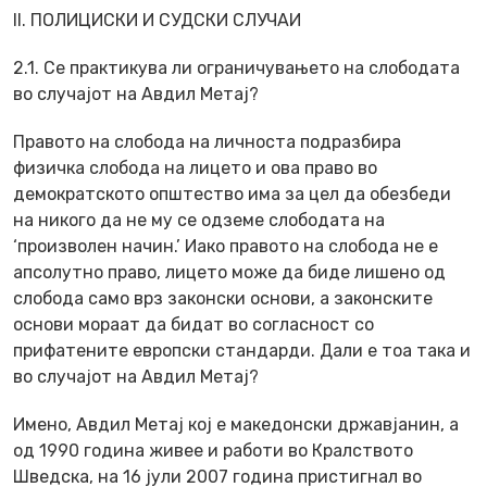
II. ПОЛИЦИСКИ И СУДСКИ СЛУЧАИ
2.1. Се практикува ли ограничувањето на слободата
во случајот на Авдил Метај?
Правото на слобода на личноста подразбира
физичка слобода на лицето и ова право во
демократското општество има за цел да обезбеди
на никого да не му се одземе слободата на
‘произволен начин.’ Иако правото на слобода не е
апсолутно право, лицето може да биде лишено од
слобода само врз законски основи, а законските
основи мораат да бидат во согласност со
прифатените европски стандарди. Дали е тоа така и
во случајот на Авдил Метај?
Имено, Авдил Метај кој е македонски државјанин, а
од 1990 година живее и работи во Кралството
Шведска, на 16 јули 2007 година пристигнал во