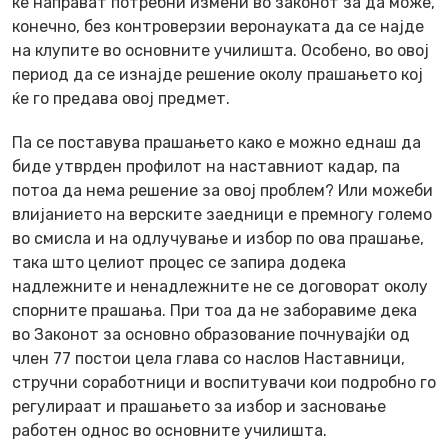
ќе направат потребни измени во законот за да може,
конечно, без контроверзии веронауката да се најде
на клупите во основните училишта. Особено, во овој
период да се изнајде решение околу прашањето кој
ќе го предава овој предмет.
Па се поставува прашањето како е можно еднаш да
биде утврден профилот на наставниот кадар, па
потоа да нема решение за овој проблем? Или можеби
влијанието на верските заедници е премногу големо
во смисла и на одлучување и избор по ова прашање,
така што целиот процес се запира додека
надлежните и ненадлежните не се договорат околу
спорните прашања. При тоа да не заборавиме дека
во Законот за основно образование почнувајќи од
член 77 постои цела глава со наслов Наставници,
стручни соработници и воспитувачи кои подробно го
регулираат и прашањето за избор и засновање
работен однос во основните училишта.