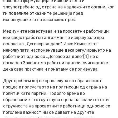
законска формулација е искористена и
злоупотребена од страна на надлежните органи, кои
ги поделиле отказните решенија пред
исполнувањето на законскиот рок.
Медиумите известуваа и за просветни работници
кои својот работен ангажман го извршувале врз
основа на „Договор за дело”. Иако Комитетот
неколкупати наспоменуваше дека регулирањето на
работниот однос со „Договор за дело”[4] не е
согласно Законот за работни односи, очигледно е
дека оваа практика и понатаму се применува.
Друг проблем кој се провлекува во образовниот
процес е присуството на притисоци од страна на
политичките партии. Подолго време во
образованието отсуствува оцена на квалитетот и
стручноста на просветните работници односно се
поголема важност им се даваат на другите