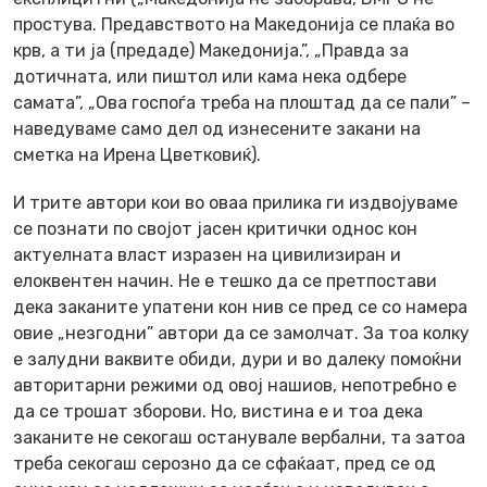
простува. Предавството на Македонија се плаќа во
крв, а ти ја (предаде) Македонија.”, „Правда за
дотичната, или пиштол или кама нека одбере
самата”, „Ова госпоѓа треба на плоштад да се пали” –
наведуваме само дел од изнесените закани на
сметка на Ирена Цветковиќ).
И трите автори кои во оваа прилика ги издвојуваме
се познати по својот јасен критички однос кон
актуелната власт изразен на цивилизиран и
елоквентен начин. Не е тешко да се претпостави
дека заканите упатени кон нив се пред се со намера
овие „незгодни” автори да се замолчат. За тоа колку
е залудни ваквите обиди, дури и во далеку помоќни
авторитарни режими од овој нашиов, непотребно е
да се трошат зборови. Но, вистина е и тоа дека
заканите не секогаш останувале вербални, та затоа
треба секогаш серозно да се сфаќаат, пред се од