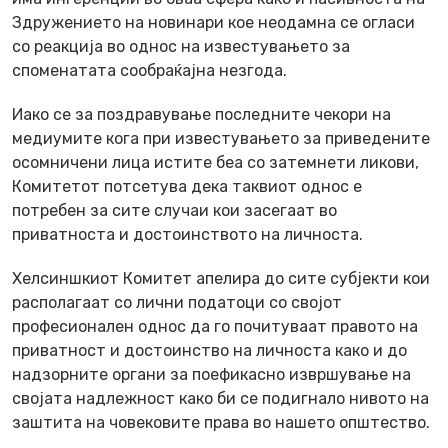
Здружението на новинари кое неодамна се огласи
со реакција во однос на известувањето за
споменатата сообраќајна незгода.
Иако се за поздравување последните чекори на
медиумите кога при известувањето за приведените
осомничени лица истите беа со затемнети ликови,
Комитетот потсетува дека таквиот однос е
потребен за сите случаи кои засегаат во
приватноста и достоинството на личноста.
Хелсиншкиот Комитет апелира до сите субјекти кои
располагаат со лични податоци со својот
професионален однос да го почитуваат правото на
приватност и достоинство на личноста како и до
надзорните органи за поефикасно извршување на
својата надлежност како би се подигнало нивото на
заштита на човековите права во нашето општество.