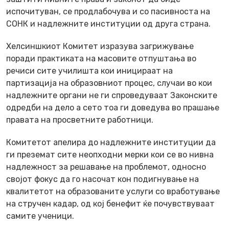
испочитуван, се продлабочува и со пасивноста на
СОНК и надлежните институции од друга страна.
Хелсиншкиот Комитет изразува загрижување
поради практиката на масовите отпуштања во
речиси сите училишта кои иницираат на
партизација на образовниот процес, случаи во кои
надлежните органи не ги спроведуваат Законските
одредби на дело а сето тоа ги доведува во прашање
правата на просветните работници.
Комитетот апелира до надлежните институции да
ги преземат сите неопходни мерки кои се во нивна
надлежност за решавање на проблемот, односно
својот фокус да го насочат кон подигнување на
квалитетот на образованите услуги со вработување
на стручен кадар, од кој бенефит ќе почувствуваат
самите ученици.