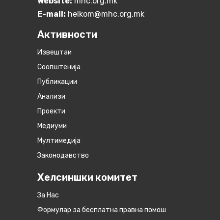
Website:
mhc.org.mk
E-mail:
helkom@mhc.org.mk
Активности
Извештаи
Соопштенија
Публикации
Анализи
Проекти
Медиуми
Мултимедија
Законодавство
Хелсиншки комитет
За Нас
Формулар за бесплатна правна помош