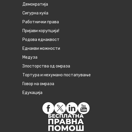
Демократија
Сигурна куќа
Работнички права
Пријави корупција!
Родова еднаквост
Eднакви можности
Медуза
Злосторства од омраза
Тортура и нехумано постапување
Говор на омраза
Едукација