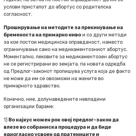
услови пристапот до абортус со родителска
согласност.
Проширување на методите за прекинување на
бременоста на примарно ниво
и со други методи
за кои постои медицинска оправданост, наместо
ограничување само на медикаментозниот абортус.
Моментално, лековите за медикаментозен абортус
не се регистрирани во земјата, па новата одредба
од Предлог-законот пропишува услуга која де факто
не може да им се овозможи на жените во
примарното здравство.
Конечно, ние, долунаведените невладини
организации бараме:
1)
Во најкус можен рок овој предлог-закон да
влезе во собраниска процедура и да биде
едногласно усвоен од пратениците и