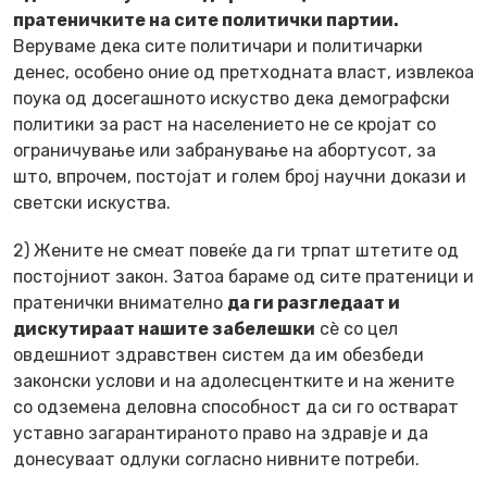
пратеничките на сите политички партии.
Веруваме дека сите политичари и политичарки
денес, особено оние од претходната власт, извлекоа
поука од досегашното искуство дека демографски
политики за раст на населението не се кројат со
ограничување или забранување на абортусот, за
што, впрочем, постојат и голем број научни докази и
светски искуства.
2) Жените не смеат повеќе да ги трпат штетите од
постојниот закон. Затоа бараме од сите пратеници и
пратенички внимателно
да ги разгледаат и
дискутираат нашите забелешки
сѐ со цел
овдешниот здравствен систем да им обезбеди
законски услови и на адолесцентките и на жените
со одземена деловна способност да си го остварат
уставно загарантираното право на здравје и да
донесуваат одлуки согласно нивните потреби.