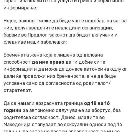
гарантира квалитетна услуга и грижа и објективно
информирање.
Нејсе, законот може да биде уште подобар, па затоа
ние, долунаведените невладини организации,
бараме во Предлог-законот да бидат вклучени и
следниве наши забелешки:
Бремената жена која е лишена од деловна
способност
да има право
да ги добие сите
информации и да може да донесе автономна одлука
дали ќе продолжи низ бременоста, а не да биде
условена само од согласноста од родителот/
старателот.
Да се намали возрасната граница
од 18 на 16
години
за автономно одлучување за абортус, без
родителска согласност. Денес, младите во
Македонија стапуваат во сексуални односи под 16
години, па затоа не постои оправданост да им се