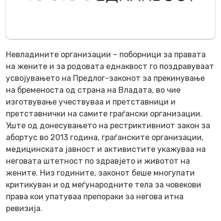
Невладините организации – поборници за правата
на жените и за родовата еднаквост го поздравуваат
усвојувањето на Предлог-законот за прекинување
на бременоста од страна на Владата, во чие
изготвување учествуваа и претставници и
претставнички на самите граѓански организации.
Уште од донесувањето на рестриктивниот закон за
абортус во 2013 година, граѓанските организации,
медицинската јавност и активистите укажуваа на
неговата штетност по здравјето и животот на
жените. Низ годините, законот беше многупати
критикуван и од меѓународните тела за човекови
права кои упатуваа препораки за негова итна
ревизија.