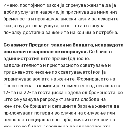
Имено, постојниот закон ја спречува жената да ја
добие услугата навреме, ја присилува да мине низ
бременоста и пропишува високи казни за лекарите
кои ја нудат оваа услуга, со што таа станува
помалку достапна за жените на кои им е потребна.
Со новиот Предлог-закон на Владата, неправдата
кон жените најпосле се исправува.
Се бришат
административните пречки (односно,
задолжителното и пристрасното советување и
тридневното чекање по советувањето) кои ја
ограничуваа волјата на жените. Формирањето на
Првостепената комисија е поместено од сегашната
12-та на 22-та гестациска недела од бременоста, со
што се уважува репродуктивната слобода на
жените. Се бришат и сегашните барања жените да
приложуваат потврди во случаи на силување или
неповолна социјална состојба; личните изјави на
жените ќе бидат доволни за да здравствената