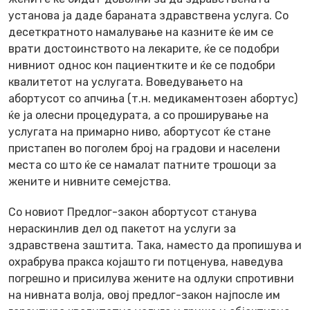
установа ја даде бараната здравствена услуга. Со
десеткратното намалување на казните ќе им се
врати достоинството на лекарите, ќе се подобри
нивниот однос кон пациентките и ќе се подобри
квалитетот на услугата. Воведувањето на
абортусот со апчиња (т.н. медикаментозен абортус)
ќе ја олесни процедурата, а со проширување на
услугата на примарно ниво, абортусот ќе стане
пристапен во поголем број на градови и населени
места со што ќе се намалат патните трошоци за
жените и нивните семејства.
Со новиот Предлог-закон абортусот станува
нераскинлив дел од пакетот на услуги за
здравствена заштита. Така, наместо да пропишува и
охрабрува пракса којашто ги потценува, наведува
погрешно и присилува жените на одлуки спротивни
на нивната волја, овој предлог-закон најпосле им