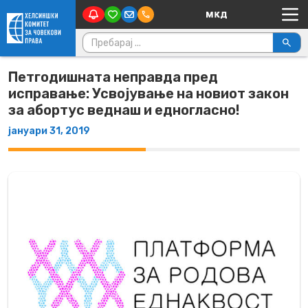
Main Navigation
Skip to content
Пребарувај за:
Петгодишната неправда пред
исправање: Усвојување на новиот закон
за абортус веднаш и едногласно!
јануари 31, 2019