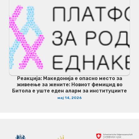
Реакција: Македонија е опасно место за
живеење за жените: Новиот фемицид во
Битола е уште еден аларм за институциите
мај 14, 2026