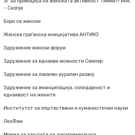
ЗГ за промоција на женската активност Тиииит! Инк.
– Скопје
Бори се женски
Женска граѓанска иницијатива АНТИКО
Здружение женски форум
Здружение за еднакви можности Семпер
Здружение за локален рурален развој
Здружение за еманципација, солидарност и
еднаквост на жените
Институтот за општествени и хуманистички науки
ЛезФем
Мрежа за заштита од дискриминација