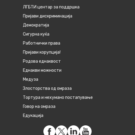
ЛГБТИ центар за поддршка
Пријави дискриминација
Демократија
Сигурна куќа
Работнички права
Пријави корупција!
Родова еднаквост
Eднакви можности
Медуза
Злосторства од омраза
Тортура и нехумано постапување
Говор на омраза
Едукација