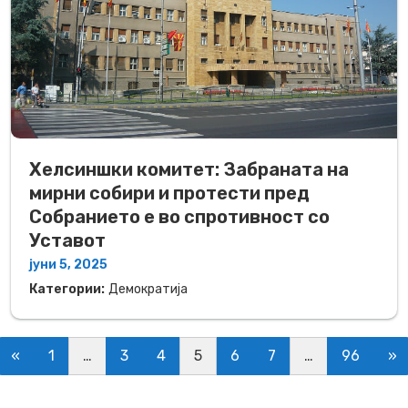
Хелсиншки комитет: Забраната на
мирни собири и протести пред
Собранието е во спротивност со
Уставот
јуни 5, 2025
Категории:
Демократија
Posts navigation
«
1
…
3
4
5
6
7
…
96
»