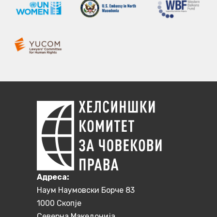
Aдреса:
Наум Наумовски Борче 83
1000 Скопје
Северна Македонија