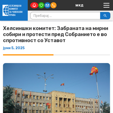
Main Navigation
Skip to content
Пребарувај за:
Хелсиншки комитет: Забраната на мирни
собири и протести пред Собранието е во
спротивност со Уставот
јуни 5, 2025