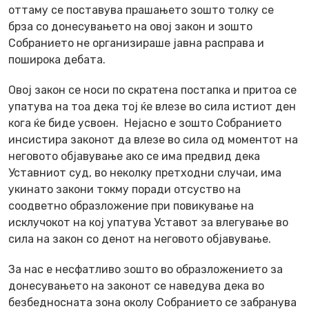
оттаму се поставува прашањето зошто толку се
брза со донесувањето на овој закон и зошто
Собранието не организираше јавна расправа и
поширока дебата.
Овој закон се носи по скратена постапка и притоа се
упатува на тоа дека тој ќе влезе во сила истиот ден
кога ќе биде усвоен. Нејасно е зошто Собранието
инсистира законот да влезе во сила од моментот на
неговото објавување ако се има предвид дека
Уставниот суд, во неколку претходни случаи, има
укинато закони токму поради отсуство на
соодветно образложение при повикување на
исклучокот на кој упатува Уставот за влегување во
сила на закон со денот на неговото објавување.
За нас е несфатливо зошто во образложението за
донесувањето на законот се наведува дека во
безбедносната зона околу Собранието се забранува