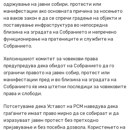
одржување на јавни собири, протести или
манифестации ако основната причина за носењето
на ваков закон е да се спречи градење на објекти и
поставување инфраструктура во непосредна
близина на зградата на Собранието и непречено
функционирање на пратениците и службите на
Собранието.
Хелсиншкиот комитет за човекови права
предупредува дека обидот на Собранието да го
ограничи правото на јавен собир, протест или
манифестации пред и во близина на зградата на
Собранието ќе има штетни последици за човековите
права и слободи.
Потсетуваме дека Уставот на РСМ наведува дека
граѓаните имаат право мирно да се собираат и да
изразуваат јавен протест без претходно
пријавување и без посебна дозвола. Користењето на