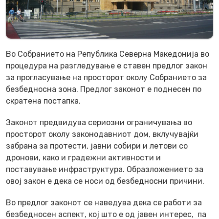
Во Собранието на Република Северна Македонија во
процедура на разгледување е ставен предлог закон
за прогласување на просторот околу Собранието за
безбедносна зона. Предлог законот е поднесен по
скратена постапка.
Законот предвидува сериозни ограничувања во
просторот околу законодавниот дом, вклучувајќи
забрана за протести, јавни собири и летови со
дронови, како и градежни активности и
поставување инфраструктура. Образложението за
овој закон е дека се носи од безбедносни причини.
Во предлог законот се наведува дека се работи за
безбедносен аспект, кој што е од јавен интерес, па