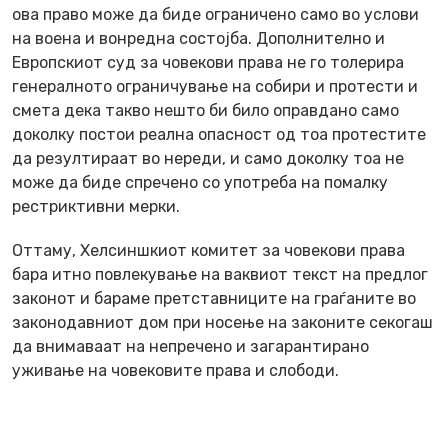
ова право може да биде ограничено само во услови
на воена и вонредна состојба. Дополнително и
Европскиот суд за човекови права не го толерира
генералното ограничување на собири и протести и
смета дека такво нешто би било оправдано само
доколку постои реална опасност од тоа протестите
да резултираат во нереди, и само доколку тоа не
може да биде спречено со употреба на помалку
рестриктивни мерки.
Оттаму, Хелсиншкиот комитет за човекови права
бара итно повлекување на ваквиот текст на предлог
законот и бараме претставниците на граѓаните во
законодавниот дом при носење на законите секогаш
да внимаваат на непречено и загарантирано
уживање на човековите права и слободи.