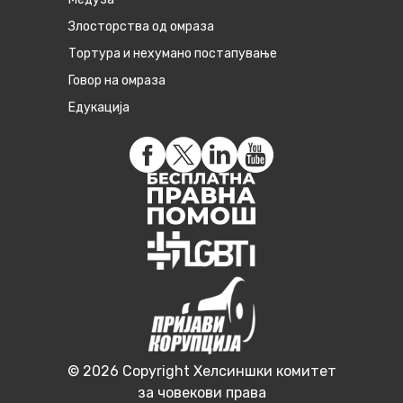
Злосторства од омраза
Тортура и нехумано постапување
Говор на омраза
Едукација
© 2026 Copyright Хелсиншки комитет
за човекови права