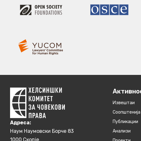
Активно
Извештаи
Соопштенија
Публикации
Aдреса:
Наум Наумовски Борче 83
Анализи
1000 Скопје
Проекти