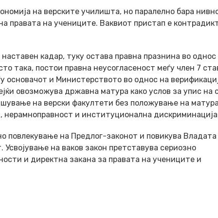
тономија на верските училишта, но паралелно бара нивн
а правата на учениците. Ваквиот пристап е контрадик
 наставен кадар, туку остава правна празнина во однос
то така, постои правна неусогласеност меѓу член 7 ста
ѓу основачот и Министерството во однос на верификаци
ејќи овозможува државна матура како услов за упис на с
ишување на верски факултети без положување на матура
би, нерамноправност и институционална дискриминација
о повлекување на Предлог-законот и повикува Владата 
 Усвојување на ваков закон претставува сериозно
ности и директна закана за правата на учениците и