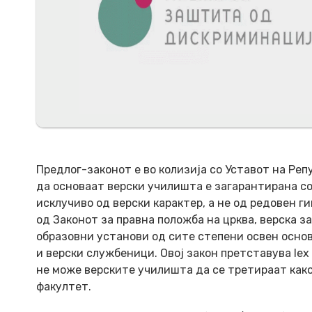
Предлог-законот е во колизија со Уставот на Ре
да основаат верски училишта е загарантирана со
исклучиво од верски карактер, а не од редовен г
од Законот за правна положба на црква, верска 
образовни установи од сите степени освен осно
и верски службеници. Овој закон претставува lex 
не може верските училишта да се третираат како
факултет.