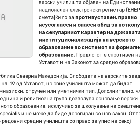
верски училишта објавен на Единствен
национален електронски регистар (ЕНЕР
сметајќи го за
противуставен, правно
неусогласен и опасен обид за поткоп
на секуларниот карактер на државата
институционализација на верското
образование во системот на формалн
образование.
Предлогот е спротивен н
Уставот и на Законот за средно образов
публика Северна Македонија. Слободата на верските зае
 чл. 19 од Уставот, но овие училишта можат да бидат
имназиски, стручен или уметнички тип. Дополнително, чл
заедница и религиозна група дозволува основање верски
вното образование, исклучиво за школување на свештен
specialis и не може да биде дерогиран со нов закон. Отт
 редовни средни училишта со право за упис на секој