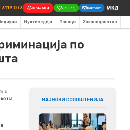
on
 3119 073
ПРИЈАВИ
Донирај
Контакт
Медиуми
Мултимедија
Повици
Законодавство
криминација по
шта
вно
ање на
НАЈНОВИ СООПШТЕНИЈА
а
за