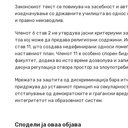
Законскиот текст се повикува на засебност и ав
изедначување со државните училишта во однос н
и правно неизводлив.
Членот 6 став 2 не утврдува јасни критериуми за
тоа кој може да предава религиозни содржини. Ис
став 11, што создава недефинирани односи поме
наставниот план. Членот 11 е особено спорен бид
факултет, додека во исто време дозволува и зап
двојна регулација отвора простор за злоупотре
Мрежата за заштита од дискриминација бара итн
придржува до уставниот принцип на секуларност.
отстапување од демократските и граѓански вред
интегритетот на образовниот систем.
Сподели ја оваа објава