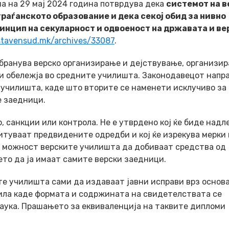
на на 29 мај 2024 година потврдува дека
системот на в
граѓанското образование и дека секој обид за нивно
инцип на секуларност и одвоеност на државата и ве
ustavensud.mk/archives/33087
.
забранува верско организирање и дејствување, организи
ки обележја во средните училишта. Законодавецот напр
 училишта, каде што вторите се наменети исклучиво за
е заедници.
 санкции или контрола. Не е утврдено кој ќе биде над
читуваат предвидените одредби и кој ќе изрекува мерки 
а можност верските училишта да добиваат средства од
то да ја имаат самите верски заедници.
е училишта сами да издаваат јавни исправи врз основа
вила каде формата и содржината на свидетелствата се
аука. Прашањето за еквиваленција на таквите дипломи