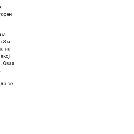
о
торен
 на
в 8 и
ја на
екој
. Оваа
.
да се