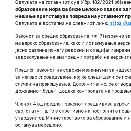
Одлуката на Уставниот суд У.бр. 182/2021 објаве
образование мора да биде целосно одвоен од 
мешање претставува повреда на уставниот пр
Одлуката е достапна на следниот линк:
https://
Законот за средно образование (чл. 7) изречно 
на верско образование, како и истакнување верс
јасна разлика помеѓу редовни и специјализирани
задоволување на внатрешни потреби на верскит
Предлог-законот не содржи механизми за надзор,
за негово спроведување, кој ќе следи дали се по
случаи на прекршувања. Дополнително, се отвор
државниот буџет, додека контролата на трошење
Членот 4 од предлог-законот предвидува верскит
свој статут, што е спротивно на постојните пра
утврдени од Министерството за образование и н
останува нерешено.