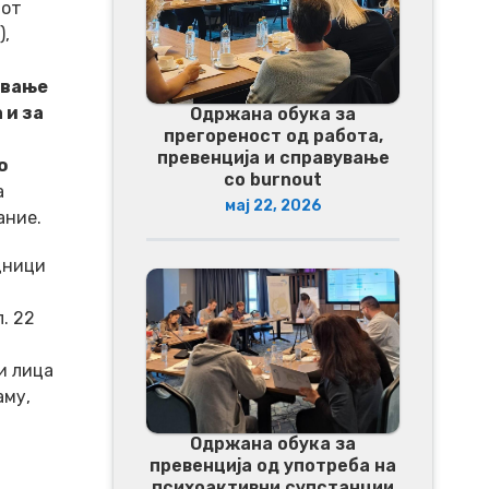
иот
),
ување
 и за
Одржана обука за
прегореност од работа,
превенција и справување
о
со burnout
а
мај 22, 2026
ание.
дници
. 22
и лица
аму,
Одржана обука за
превенција од употреба на
психоактивни супстанции