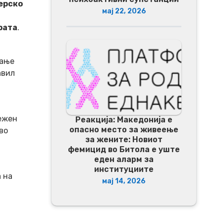
ерско
мај 22, 2026
рата
.
рање
авил
лежен
Реакција: Македонија е
опасно место за живеење
во
за жените: Новиот
фемицид во Битола е уште
еден аларм за
институциите
 на
мај 14, 2026