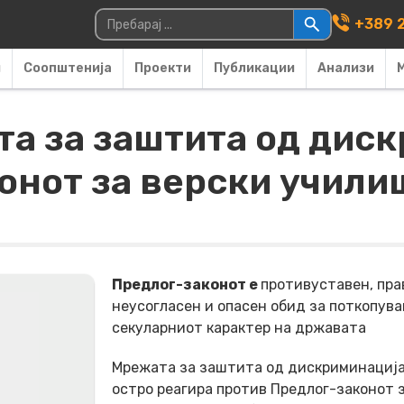
Main Navigati
Пребарувај за:
+389 2
и
Соопштенија
Проекти
Публикации
Анализи
та за заштита од дис
онот за верски учили
Предлог-законот е
противуставен, пра
неусогласен и опасен обид за поткопув
секуларниот карактер на државата
Мрежата за заштита од дискриминациј
остро реагира против Предлог-законот 