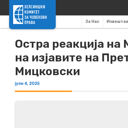
Skip to content
За Нас
Извешта
Остра реакција на
на изјавите на Пре
Мицковски
јули 4, 2025