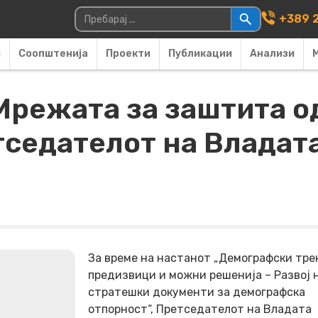
Main Navigati
Пребарувај за:
+389 2
и
Соопштенија
Проекти
Публикации
Анализи
 Мрежата за заштита 
тседателот на Владата
За време на настанот „Демографски тре
предизвици и можни решенија – Развој 
стратешки документи за демографска
отпорност“, Претседателот на Владата