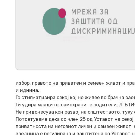
избор, правото на приватен и семеен живот и пра
и иднина.
Го стигматизира секој кој не живее во брачна зае
Ги удира младите, самохраните родители, ЛГБТИ+
Не придонесува кон развој на општеството, туку 
Потсетуваме дека со член 25 од Уставот на секо
приватноста на неговиот личен и семеен живот,
заедница е регулирана и заштитена со Уставот н