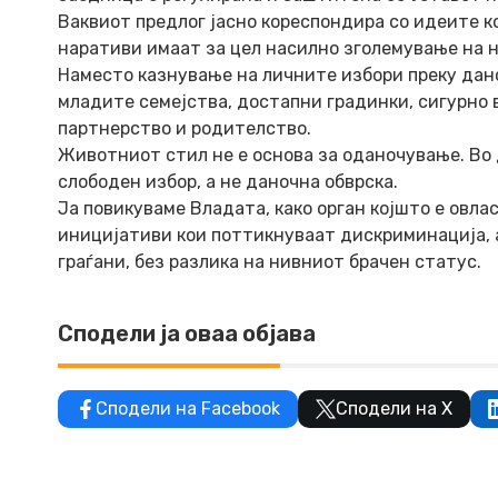
Ваквиот предлог јасно кореспондира со идеите к
наративи имаат за цел насилно зголемување на 
Наместо казнување на личните избори преку дан
младите семејства, достапни градинки, сигурно 
партнерство и родителство.
Животниот стил не е основа за оданочување. Во 
слободен избор, а не даночна обврска.
Ја повикуваме Владата, како орган којшто е овла
иницијативи кои поттикнуваат дискриминација, 
граѓани, без разлика на нивниот брачен статус.
Сподели ја оваа објава
Сподели на Facebook
Сподели на X