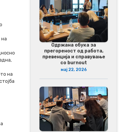
о
 на
Одржана обука за
прегореност од работа,
дносно
превенција и справување
адна,
со burnout
мај 22, 2026
ото на
стојба
та