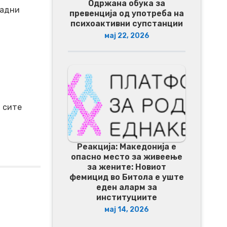
Одржана обука за
радни
превенција од употреба на
психоактивни супстанции
мај 22, 2026
 сите
Реакција: Македонија е
опасно место за живеење
за жените: Новиот
фемицид во Битола е уште
еден аларм за
институциите
мај 14, 2026