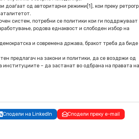
ои доаѓаат од авторитарни режими[1], кои преку ретрог
наталитетот.
очен систем, потребни се политики кои ги поддржуваат
вработување, родова еднаквост и слободен избор на
демократска и современа држава, бракот треба да биде
стен предлагач на закони и политики, да се воздржи од
а институциите – да застанат во одбрана на правата на
Сподели на LinkedIn
Сподели преку e-mail