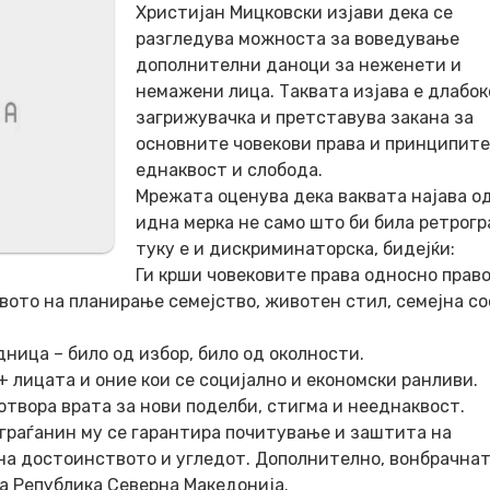
Христијан Мицковски изјави дека се
разгледува можноста за воведување
дополнителни даноци за неженети и
немажени лица. Таквата изјава е длабок
загрижувачка и претставува закана за
основните човекови права и принципите
еднаквост и слобода.
Мрежата оценува дека ваквата најава о
идна мерка не само што би била ретрогр
туку е и дискриминаторска, бидејќи:
Ги крши човековите права односно прав
вото на планирање семејство, животен стил, семејна со
дница – било од избор, било од околности.
 лицата и оние кои се социјално и економски ранливи.
отвора врата за нови поделби, стигма и нееднаквост.
ј граѓанин му се гарантира почитување и заштита на
 на достоинството и угледот. Дополнително, вонбрачна
а Република Северна Македонија.