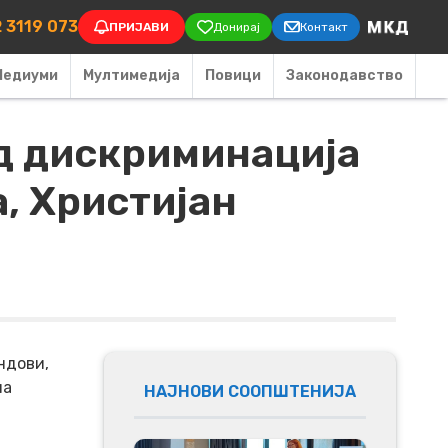
on
 3119 073
ПРИЈАВИ
Донирај
Контакт
Медиуми
Мултимедија
Повици
Законодавство
од дискриминација
, Христијан
ндови,
на
НАЈНОВИ СООПШТЕНИЈА