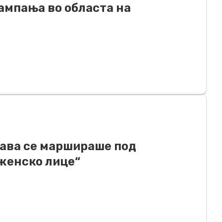
ампања во областа на
рава се маршираше под
женско лице“