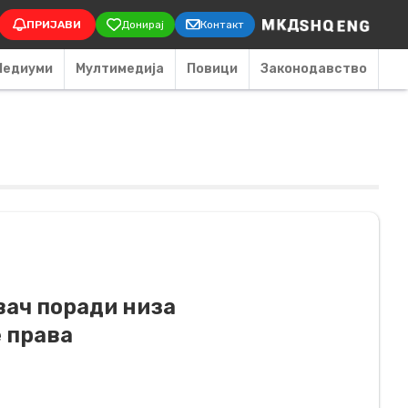
on
ПРИЈАВИ
Донирај
Контакт
Медиуми
Мултимедија
Повици
Законодавство
ач поради низа
 права