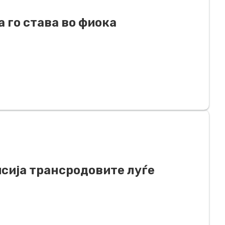
а го става во фиока
исија трансродовите луѓе