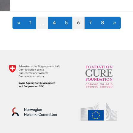
Posts navigation
«
1
…
4
5
6
7
8
»