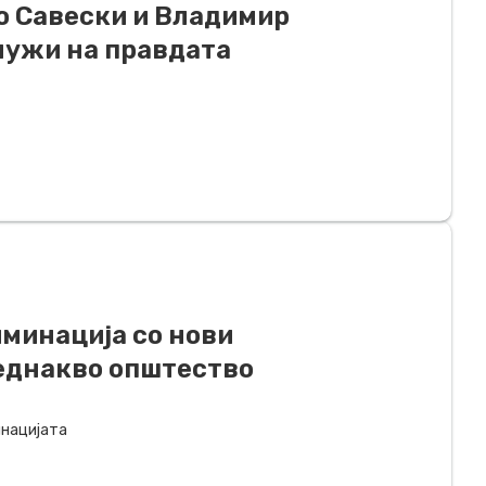
ко Савески и Владимир
служи на правдата
минација со нови
деднакво општество
инацијата