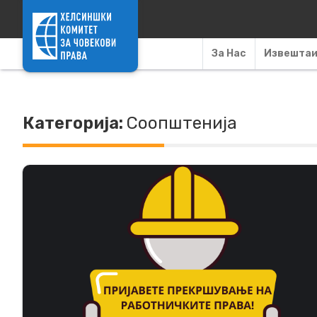
Skip to content
За Нас
Извешта
Категорија:
Соопштенија