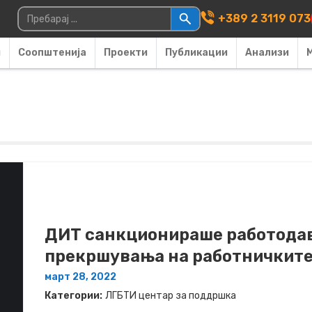
Main Navigati
Пребарувај за:
+389 2 3119 073
и
Соопштенија
Проекти
Публикации
Анализи
ДИТ санкционираше работодав
прекршувања на работничките
март 28, 2022
Категории:
ЛГБТИ центар за поддршка