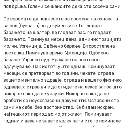
поддршка. Големи се шансите дека сте сосема сами.
Се спремате да поднесете за промена на ознаката
за пол (буквата) во документите. Го гледаат
барањето на шалтер, ве гледаат вас, го гледаат
барањето. Поминува месец дена, администрацијата
молчи. Ургенција. Одбиено барање. Второстепена
постапка. Поминува време. Ургенција. Одбиено
барање. Управен суд. Враќање на повторно
одлучување. Пак истот, уште еднаш. Поминуваат
месеци, се претвораат во години, чекате, страда
вашето ментално здравје, страда и вашето физичко
здравје, а страв ви е да отидете на лекар затоа што
никој не сака да ве услужи. Никој не сака да ве
вработи со неусогласени документи. Оставени сте
сами на себе, без достоинство. Ќе бидам искрен,
најтешкиот период во мојот живот. Поминуваат
години и веќе не знаете колку пати сте го поминале