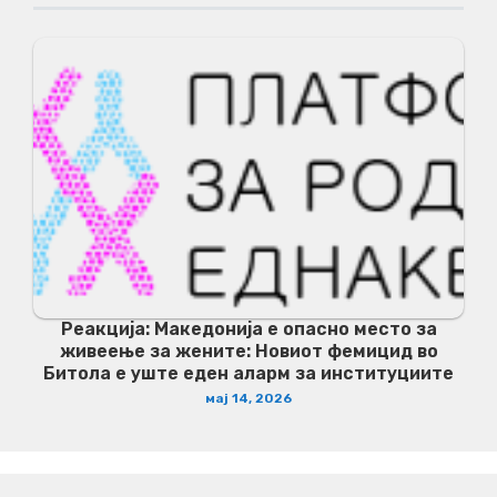
Реакција: Македонија е опасно место за
живеење за жените: Новиот фемицид во
Битола е уште еден аларм за институциите
мај 14, 2026