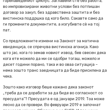
горенаведениот циклус. Заглавени сте без работа,
во импровизирани животни услови без потпишан
договор за закуп, без здравствена заштита и без
вистинска поддршка од кого било. Сакавте само да
ги промените документите, а изгубивте сѐ на тој
пат.
Со предложените измени на Законот за матична
евиденција, се спречува вистинска агонија. Како
што јас, кога го земав новиот извод, бев свесен дека
кога ете можело да ми се одобри тогаш, можело и
десет години порано, така и во оваа ситуација –
нема зошто транс заедницата да биде присилена да
чека.
Зошто како изговор беше кажано дека законот
„треба да се доработи за да биде во согласност со
пресудата“? Пресудата е од јануари 2019. Тоа може
лесно да се провери. Во февруари 2019 е започнат