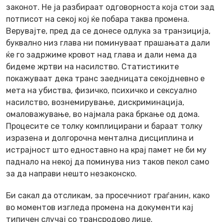
законот. Не ја разбираат одговорноста која стои зад
потписот на секој кој ќе побара таква промена.
Верувајте, пред да се донесе одлука за транзиција,
буквално низ глава ни поминуваат прашањата дали
ќе го задржиме кровот над глава и дали нема да
бидеме жртви на насилство. Статистиките
покажуваат дека транс заедницата секојдневно е
мета на убиства, физичко, психичко и сексуално
насилство, вознемирување, дискриминација,
омаловажување, во најмала рака бркање од дома.
Процесите се толку комплицирани и бараат толку
изразена и долгорочна ментална дисциплина и
истрајност што едноставно на крај памет не би му
паднало на некој да поминува низ таков пекол само
за да направи нешто незаконско.
Би сакал да отсликам, за просечниот граѓанин, како
во моментов изгледа промена на документи кај
типичен случај со трансродово лице.