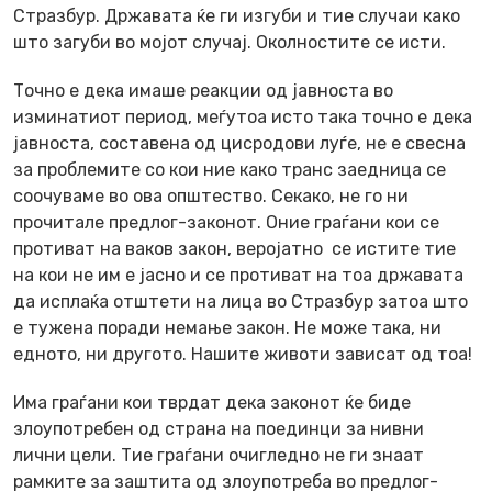
Стразбур. Државата ќе ги изгуби и тие случаи како
што загуби во мојот случај. Околностите се исти.
Точно е дека имаше реакции од јавноста во
изминатиот период, меѓутоа исто така точно е дека
јавноста, составена од цисродови луѓе, не е свесна
за проблемите со кои ние како транс заедница се
соочуваме во ова општество. Секако, не го ни
прочитале предлог-законот. Оние граѓани кои се
противат на ваков закон, веројатно се истите тие
на кои не им е јасно и се противат на тоа државата
да исплаќа отштети на лица во Стразбур затоа што
е тужена поради немање закон. Не може така, ни
едното, ни другото. Нашите животи зависат од тоа!
Има граѓани кои тврдат дека законот ќе биде
злоупотребен од страна на поединци за нивни
лични цели. Тие граѓани очигледно не ги знаат
рамките за заштита од злоупотреба во предлог-