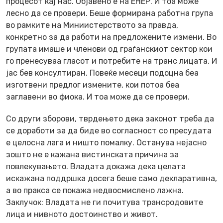
процесот кај нас. Објавено е на ЕНЕР. И тоа може
лесно да се провери. Беше формирана работна група
во рамките на Миниистерството за правда,
конкретно за да работи на предложените измени. Во
групата имаше и членови од граѓанскиот сектор кои
го пренесуваа гласот и потребите на транс лицата. И
јас бев консултиран. Повеќе месеци подоцна беа
изготвени предлог измените, кои потоа беа
заглавени во фиока. И тоа може да се провери.
Со други зборови, тврдењето дека законот треба да
се доработи за да биде во согласност со пресудата
е целосна лага и ништо помалку. Останува нејасно
зошто не е кажана вистинската причина за
повлекувањето. Владата докажа дека целата
искажана поддршка досега беше само декларативна,
а во пракса се покажа недвосмислено лажна.
Заклучок: Владата не ги почитува трансродовите
лица и нивното достоинство и живот.