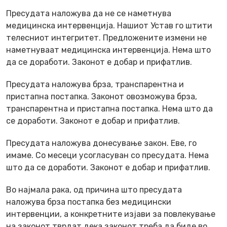
Пресудата наложува да не се наметнува
медицинска интервенција. Нашиот Устав го штити
телесниот интегритет. Предложените измени не
наметнуваат медицинска интервенција. Нема што
да се доработи. Законот е добар и прифатлив.
Пресудата наложува брза, транспарентна и
пристапна постапка. Законот овозможува брза,
транспарентна и пристапна постапка. Нема што да
се доработи. Законот е добар и прифатлив.
Пресудата наложува донесување закон. Еве, го
имаме. Со месеци усогласуван со пресудата. Нема
што да се доработи. Законот е добар и прифатлив.
Во најмала рака, од причина што пресудата
наложува брза постапка без медицински
интервенции, а конкретните изјави за повлекување
на законот тврдат дека законот треба да биде во