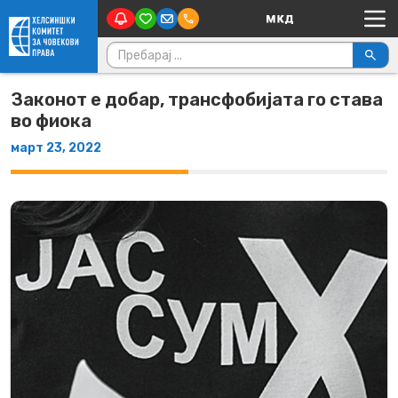
Main Navigation
Skip to content
Пребарувај за:
Законот е добар, трансфобијата го става
во фиока
март 23, 2022