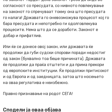
согласност со пресудата, со нивното повлекување
на законот го спречуваат токму она што пресудата
го налага! Државата го оневозможува процесот кој го
бара пресудата и непотребно ги одолговлекува
процесите. Нема што да се доработи. Законот е
добар и прифатлив.
Или ќе се донесе овој закон, или државата ќе
продолжи да губи судски спорови поради недостиг
од закон (буквално тоа беше причината). Државата
ќе продолжи да праќа отштети и да прима прекори
од европските институции. Ќе продолжи притисокот
и од Европа и од заедницата, затоа што носењето
на оваа регулатива е неизбежно.
Правно признавање на родот СЕГА!
Сподели ја оваа објава