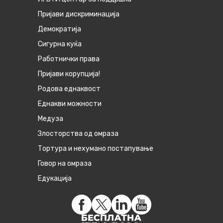
Пријави дискриминација
Демократија
Сигурна куќа
Работнички права
Пријави корупција!
Родова еднаквост
Eднакви можности
Медуза
Злосторства од омраза
Тортура и нехумано постапување
Говор на омраза
Едукација