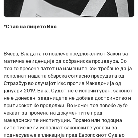
*Став на лицето Икс
Вчера, Владата го повлече предложениот Закон за
матична евиденција од собраниска процедура. Со
тоа го пресече патот на измените кои требаше да ја
исполнат нашата обврска согласно пресудата од
Стразбур во случајот Икс против Македонија од
јануари 2019. Вака, Судот не е испочитуван, законот
не е донесен, заедницата не добива достоинство и
притисокот ќе продолжи. Во моментов повеќе луѓе
чекаат за промена на документите пред
македонските институции. Порано или подоцна
сите тие ќе ги исполнат законските услови за
поднесување апликација пред Европскиот Суд во