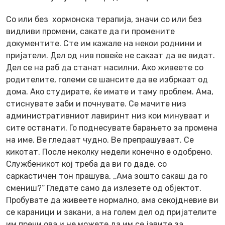
Со или без хормонска терапија, значи со или без
видливи промени, сакате да ги промените
документите. Сте им кажале на некои роднини и
пријатели. Дел од нив повеќе не сакаат да ве видат.
Дел се на раб да станат насилни. Ако живеете со
родителите, големи се шансите да ве избркаат од
дома. Ако студирате, ќе имате и таму проблем. Ама,
стиснувате заби и почнувате. Се мачите низ
административниот лавиринт низ кои минуваат и
сите останати. Го поднесувате барањето за промена
на име. Ве гледаат чудно. Ве препрашуваат. Се
кикотат. После неколку недели конечно е одобрено.
Службеникот кој треба да ви го даде, со
саркастичен тон прашува, „Ама зошто сакаш да го
смениш?“ Гледате само да излезете од објектот.
Пробувате да живеете нормално, ама секојдневие ви
се караници и закани, а на голем дел од пријателите
им пречи ова и не можете да им се јавите за