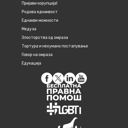
Пријави корупција!
Родова еднаквост
Eднакви можности
Медуза
Злосторства од омраза
Тортура и нехумано постапување
Говор на омраза
Едукација