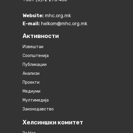
Website:
mhc.org.mk
E-mail:
helkom@mhc.org.mk
Активности
Извештаи
Соопштенија
Публикации
Анализи
Проекти
Медиуми
Мултимедија
Законодавство
Хелсиншки комитет