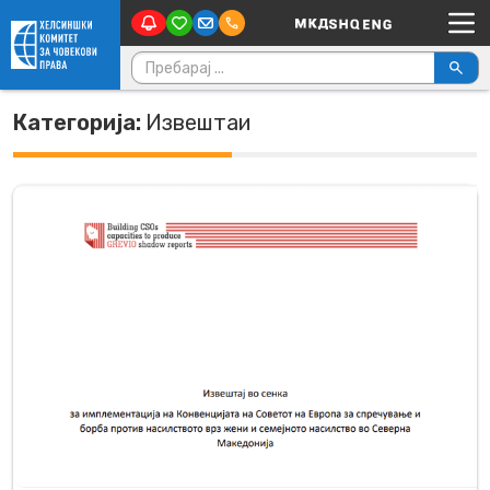
Main Navigation
Skip to content
Пребарувај за:
Категорија:
Извештаи