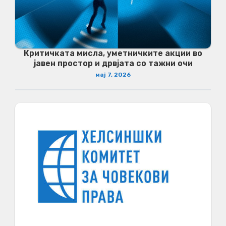
Критичката мисла, уметничките акции во
јавен простор и дрвјата со тажни очи
мај 7, 2026