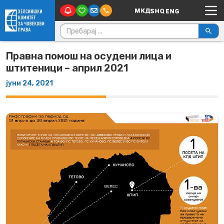
Main Navigation
Skip to content
Пребарувај за:
Правна помош на осудени лица и
штитеници – април 2021
јуни 24, 2021