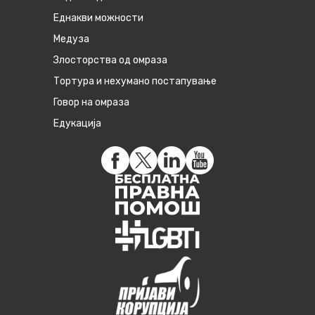
Eднакви можности
Медуза
Злосторства од омраза
Тортура и нехумано постапување
Говор на омраза
Едукација