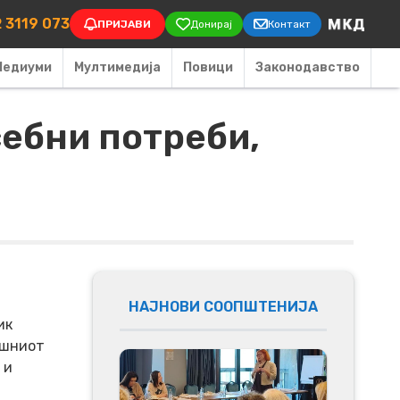
on
 3119 073
ПРИЈАВИ
Донирај
Контакт
Медиуми
Мултимедија
Повици
Законодавство
себни потреби,
а
НАЈНОВИ СООПШТЕНИЈА
ик
ешниот
 и