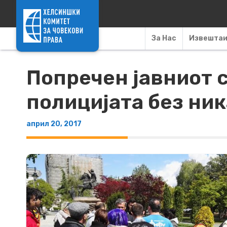
Skip to content
За Нас
Извешта
Попречен јавниот с
полицијата без ник
април 20, 2017