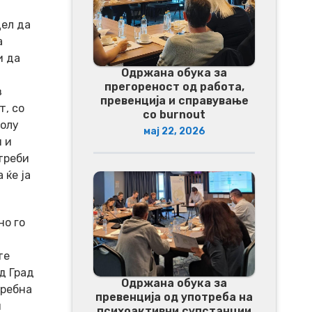
цел да
а
и да
Одржана обука за
прегореност од работа,
з
превенција и справување
т, со
со burnout
колу
мај 22, 2026
 и
треби
 ќе ја
но го
те
д Град
Одржана обука за
требна
превенција од употреба на
и
психоактивни супстанции