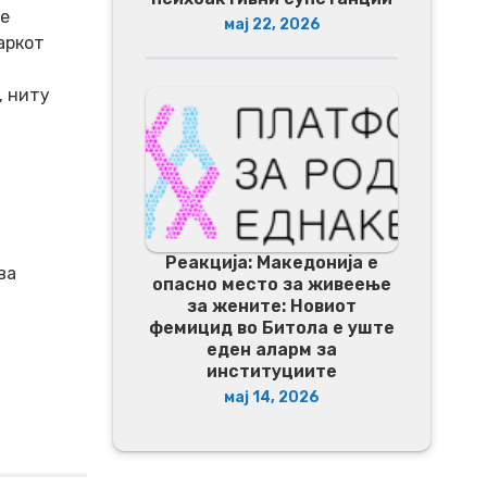
се
мај 22, 2026
аркот
, ниту
Реакција: Македонија е
ва
опасно место за живеење
.
за жените: Новиот
фемицид во Битола е уште
еден аларм за
институциите
мај 14, 2026