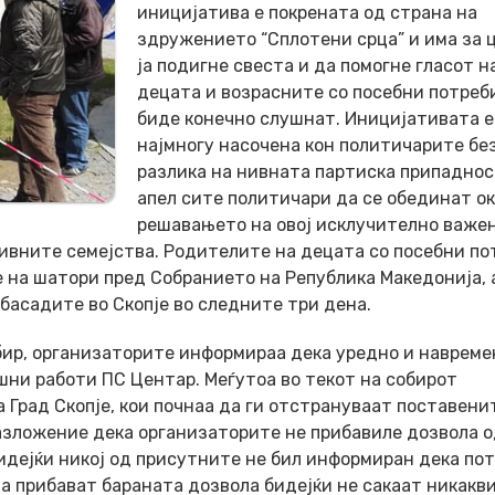
иницијатива е покрената од страна на
здружението “Сплотени срца” и има за 
ја подигне свеста и да помогне гласот н
децата и возрасните со посебни потреб
биде конечно слушнат. Иницијативата е
најмногу насочена кон политичарите бе
разлика на нивната партиска припаднос
апел сите политичари да се обединат о
решавањето на овој исклучително важен
нивните семејства. Родителите на децата со посебни по
е на шатори пред Собранието на Република Македонија, а
басадите во Скопје во следните три дена.
бир, организаторите информираа дека уредно и навреме
шни работи ПС Центар. Меѓутоа во текот на собирот
 Град Скопје, кои почнаа да ги отстрануваат поставени
азложение дека организаторите не прибавиле дозвола о
идејќи никој од присутните не бил информиран дека по
ја прибават бараната дозвола бидејќи не сакаат никакв