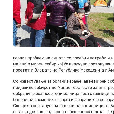
горлив проблем на лицата со посебни потреби и 
најавија мирен собир кој ќе вклучува поставувањ
посетат и Владата на Република Македонија и Ам
Со известување за организирање јавен мирен со
пријавиле собирот во Министерството за внатре
собраните беа посетени од лица претставници на
банери на споменикот спроти Собранието со обр
Скопје за поставување банери на спомениците. Б
е таква дозвола, одговорот беше дека веднаш ќе 