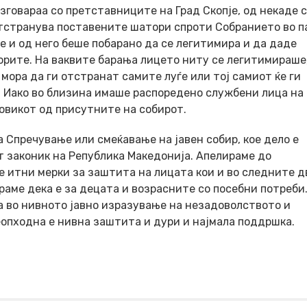
зговараа со претставниците на Град Скопје, од некаде 
отстранува поставените шатори спроти Собранието во п
 и од него беше побарано да се легитимира и да даде
рите. На ваквите барања лицето ниту се легитимираше
мора да ги отстранат самите луѓе или тој самиот ќе ги
а. Иако во близина имаше распоредено службени лица на
повикот од присутните на собирот.
 Спречување или смеќавање на јавен собир, кое дело е
т законик на Република Македонија. Апелираме до
 итни мерки за заштита на лицата кои и во следните д
ираме дека е за децата и возрасните со посебни потреби
а во нивното јавно изразување на незадоволството и
неопходна е нивна заштита и дури и најмала поддршка.