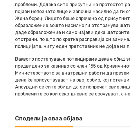
проблеми. Додека сите присутни на протестот ра
појави непознато лице и започна насилно да ги 
Жена борец. Лицето беше спречено од присутните
образложение зошто насилно ги отстранува шато
даде образложение и само изјави дека шаторите 
отстрани, по што по кратка расправија си замин
полицијата, ниту еден претставник не дојде на 
Ваквото постапување потенцираме дека е обид за
предвидено за казниво со член 155 од Кривичнио
Министерството за внатрешни работи да преземе
дена ќе присуствуваат на овој собир, кој потенц
Апсурдни се сите обиди да се попречат овие лиц
проблемите со кои секојдневно се соочуваат, а 
Сподели ја оваа објава