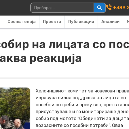
Main Navigati
Пребарувај за:
+389 2
и
Соопштенија
Проекти
Публикации
Анализи
обир на лицата со по
аква реакција
Хелсиншкиот комитет за човекови прав
изразува силна поддршка на лицата со
посебни потреби и преку свој претставн
присуствуваше и го мониторираше ден
собир под мотото “Обединети за децата
возрасните со посебни потреби”. Оваа