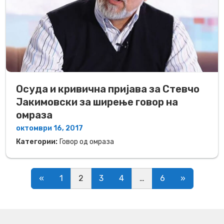
Осуда и кривична пријава за Стевчо
Јакимовски за ширење говор на
омраза
октомври 16, 2017
Категории:
Говор од омраза
Posts navigation
«
1
2
3
4
…
6
»