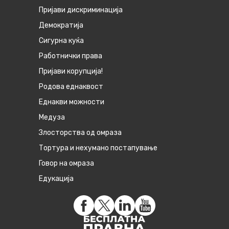
Пријави дискриминација
Демократија
Сигурна куќа
Работнички права
Пријави корупција!
Родова еднаквост
Eднакви можности
Медуза
Злосторства од омраза
Тортура и нехумано постапување
Говор на омраза
Едукација