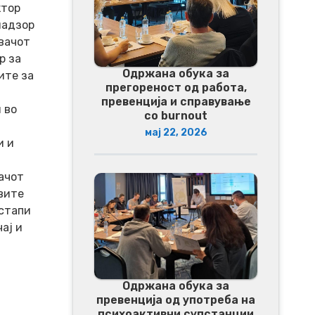
ктор
надзор
вачот
р за
Одржана обука за
ите за
прегореност од работа,
превенција и справување
 во
со burnout
мај 22, 2026
и и
ачот
вите
остапи
ај и
Одржана обука за
превенција од употреба на
психоактивни супстанции