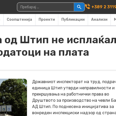
Main Navigati
Пребарувај за:
+389 2 311
и
Соопштенија
Проекти
Публикации
Анализи
 од Штип не исплаќал
одатоци на плата
Државниот инспекторат на труд, подра
единица Штип утврди неправилности и
прекршувања на работнички права во
Друштвото за производство на чевли Ба
АД Штип. По поднесена иницијатива за
вонреден инспекциски надзор од страна