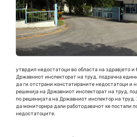
утврдил недостатоци во областа на здравјето и
Државниот инспекторат на труд, подрачна едини
да ги отстрани констатираните недостатоци и н
решенија на Државниот инспекторат на труд, по
по решенијата на Државниот инспектор на труд. 
да мониторира дали работодавачот ке постапи п
недостатоците.