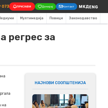
on
9 073
ПРИЈАВИ
Донирај
Контакт
Медиуми
Мултимедија
Повици
Законодавство
а регрес за
чна
НАЈНОВИ СООПШТЕНИЈА
ргала
 на