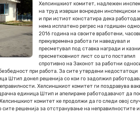
Хелсиншкиот комитет, надлежен инспе
на труд изврши вонреден инспекциски 
и при истиот констатира дека работода
нема исплатено регрес на годишен одмо
2016 година на своите вработени, часов
прекувремена работа ги наведувал и
пресметувал под ставка награди и казни
пресметковниот лист со што постапил
спротивно на Законот за работни однос
 безбедност при работа. За сите утврдени недостатоци
ца Штип донел решенија со кои го задолжил работодав
еправилности. Хелсиншкиот комитет ги поздравува вак
драчна единица Штип и апелираме работодавачот да п
Хелсиншкиот комитет ке продолжи да го следи овој случ
о сите решенија за отстранување на неправилностите и