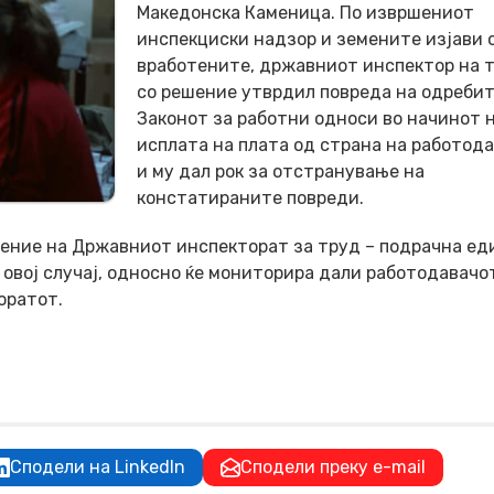
Македонска Каменица. По извршениот
инспекциски надзор и земените изјави 
вработените, државниот инспектор на 
со решение утврдил повреда на одребит
Законот за работни односи во начинот 
исплата на плата од страна на работод
и му дал рок за отстранување на
констатираните повреди.
ение на Државниот инспекторат за труд – подрачна е
 овој случај, односно ќе мониторира дали работодавачо
оратот.
Сподели на LinkedIn
Сподели преку e-mail