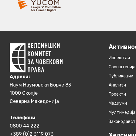
Активно
Извештаи
Соопштенија
Публикации
Aдреса:
Наум Наумовски Борче 83
Анализи
1000 Скопје
Проекти
Северна Македонија
Медиуми
Мултимедија
Телефони
Законодавст
0800 44 222
+389 (0)2 3119 073
Хелсинш