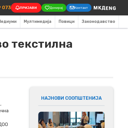
on
9 073
ПРИЈАВИ
Донирај
Контакт
Медиуми
Мултимедија
Повици
Законодавство
во текcтилна
НАЈНОВИ СООПШТЕНИЈА
,
ачна
 ДОО