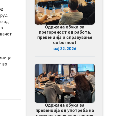
од
труд
е од
Одржана обука за
на
прегореност од работа,
авачот
превенција и справување
со burnout
мај 22, 2026
диница
т во
Одржана обука за
превенција од употреба на
психоактивни супстанции