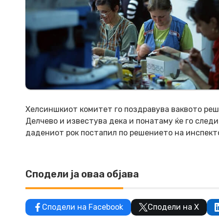
Хелсиншкиот комитет го поздравува ваквото реш
Делчево и известува дека и понатаму ќе го следи
дадениот рок постапил по решението на инспект
Сподели ја оваа објава
Сподели на Facebook
Сподели на X