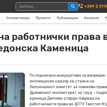
Main Navigati
Пребарувај за:
+389 2 311
и
Соопштенија
Проекти
Публикации
Анализи
на работнички права 
едонска Каменица
По поднесена иницијатива за вонреден
инспекциски надзор од страна на
Хелсиншкиот комитет за човекови права
Државниот инспекторат за труд – подр
единица Делчево утврди повреда на
работничките права во ДПТУ Текстил М