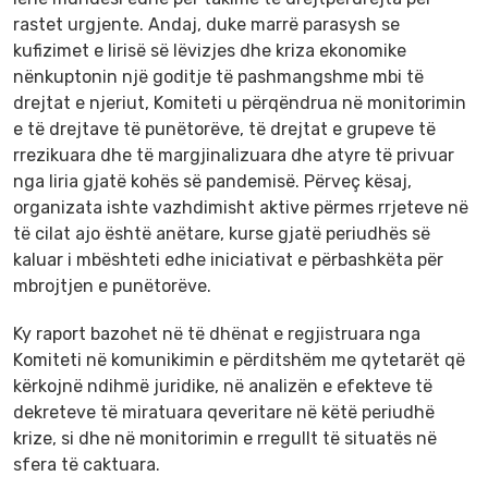
rastet urgjente. Andaj, duke marrë parasysh se
kufizimet e lirisë së lëvizjes dhe kriza ekonomike
nënkuptonin një goditje të pashmangshme mbi të
drejtat e njeriut, Komiteti u përqëndrua në monitorimin
e të drejtave të punëtorëve, të drejtat e grupeve të
rrezikuara dhe të margjinalizuara dhe atyre të privuar
nga liria gjatë kohës së pandemisë. Përveç kësaj,
organizata ishte vazhdimisht aktive përmes rrjeteve në
të cilat ajo është anëtare, kurse gjatë periudhës së
kaluar i mbështeti edhe iniciativat e përbashkëta për
mbrojtjen e punëtorëve.
Ky raport bazohet në të dhënat e regjistruara nga
Komiteti në komunikimin e përditshëm me qytetarët që
kërkojnë ndihmë juridike, në analizën e efekteve të
dekreteve të miratuara qeveritare në këtë periudhë
krize, si dhe në monitorimin e rregullt të situatës në
sfera të caktuara.