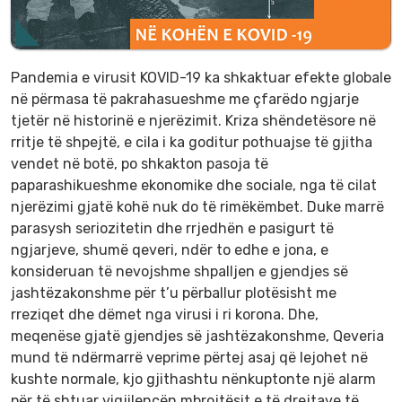
Pandemia e virusit KOVID-19 ka shkaktuar efekte globale
në përmasa të pakrahasueshme me çfarëdo ngjarje
tjetër në historinë e njerëzimit. Kriza shëndetësore në
rritje të shpejtë, e cila i ka goditur pothuajse të gjitha
vendet në botë, po shkakton pasoja të
paparashikueshme ekonomike dhe sociale, nga të cilat
njerëzimi gjatë kohë nuk do të rimëkëmbet. Duke marrë
parasysh seriozitetin dhe rrjedhën e pasigurt të
ngjarjeve, shumë qeveri, ndër to edhe e jona, e
konsideruan të nevojshme shpalljen e gjendjes së
jashtëzakonshme për t’u përballur plotësisht me
rreziqet dhe dëmet nga virusi i ri korona. Dhe,
meqenëse gjatë gjendjes së jashtëzakonshme, Qeveria
mund të ndërmarrë veprime përtej asaj që lejohet në
kushte normale, kjo gjithashtu nënkuptonte një alarm
për të shtuar vigjilencën mbrojtësit e të drejtave të