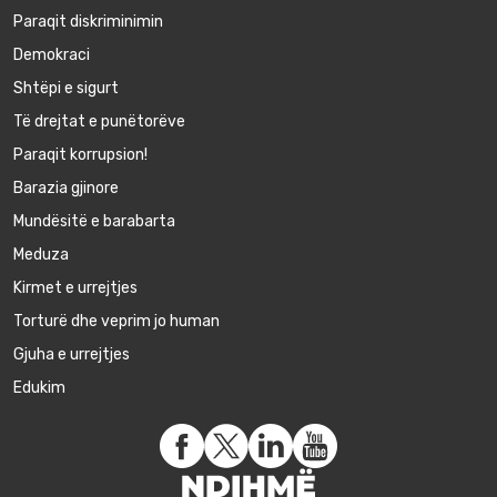
Paraqit diskriminimin
Demokraci
Shtëpi e sigurt
Të drejtat e punëtorëve
Paraqit korrupsion!
Barazia gjinore
Mundësitë e barabarta
Meduza
Kirmet e urrejtjes
Torturë dhe veprim jo human
Gjuha e urrejtjes
Edukim