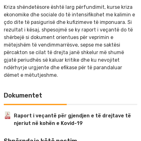
Kriza shëndetësore është larg përfundimit, kurse kriza
ekonomike dhe sociale do të intensifikohet me kalimin e
çdo dite të pasigurisë dhe kufizimeve të imponuara. Si
rezultat i kësaj, shpesojmë se ky raport i veçantë do të
shërbejë si dokument orientues për veprimin e
mëtejshëm të vendimmarrësve, sepse me saktësi
përcakton se cilat të drejta janë shkelur më shumë
gjatë periudhës së kaluar kritike dhe ku nevojitet
ndërhyrje urgjente dhe efikase për të parandaluar
dëmet e mëtutjeshme.
Dokumentet
Raport i veçantë për gjendjen e të drejtave të
njeriut në kohën e Kovid-19
Shpërndaje këtë postim