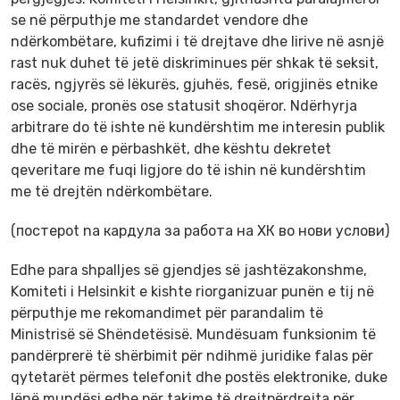
se në përputhje me standardet vendore dhe
ndërkombëtare, kufizimi i të drejtave dhe lirive në asnjë
rast nuk duhet të jetë diskriminues për shkak të seksit,
racës, ngjyrës së lëkurës, gjuhës, fesë, origjinës etnike
ose sociale, pronës ose statusit shoqëror. Ndërhyrja
arbitrare do të ishte në kundërshtim me interesin publik
dhe të mirën e përbashkët, dhe kështu dekretet
qeveritare me fuqi ligjore do të ishin në kundërshtim
me të drejtën ndërkombëtare.
(постерot na кардула за работа на ХК во нови услови)
Edhe para shpalljes së gjendjes së jashtëzakonshme,
Komiteti i Helsinkit e kishte riorganizuar punën e tij në
përputhje me rekomandimet për parandalim të
Ministrisë së Shëndetësisë. Mundësuam funksionim të
pandërprerë të shërbimit për ndihmë juridike falas për
qytetarët përmes telefonit dhe postës elektronike, duke
lënë mundësi edhe për takime të drejtpërdrejta për