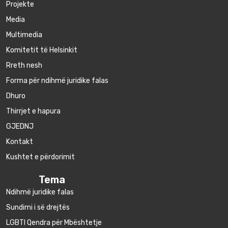
Projekte
Media
Multimedia
Komitetit të Helsinkit
Rreth nesh
Forma për ndihmë juridike falas
Dhuro
Thirrjet e hapura
GJEDNJ
Kontakt
Kushtet e përdorimit
Tema
Ndihmë juridike falas
Sundimi i së drejtës
LGBTI Qendra për Mbështetje