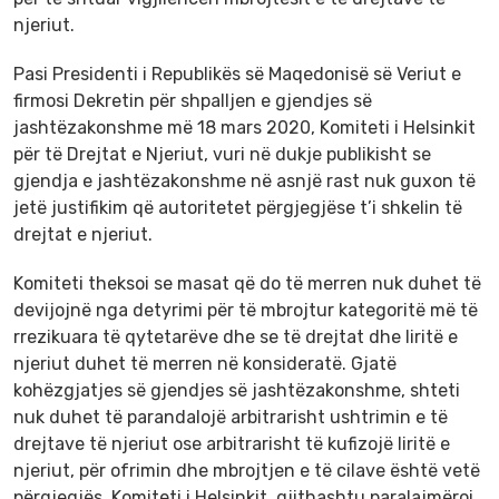
njeriut.
Pasi Presidenti i Republikës së Maqedonisë së Veriut e
firmosi Dekretin për shpalljen e gjendjes së
jashtëzakonshme më 18 mars 2020, Komiteti i Helsinkit
për të Drejtat e Njeriut, vuri në dukje publikisht se
gjendja e jashtëzakonshme në asnjë rast nuk guxon të
jetë justifikim që autoritetet përgjegjëse t’i shkelin të
drejtat e njeriut.
Komiteti theksoi se masat që do të merren nuk duhet të
devijojnë nga detyrimi për të mbrojtur kategoritë më të
rrezikuara të qytetarëve dhe se të drejtat dhe liritë e
njeriut duhet të merren në konsideratë. Gjatë
kohëzgjatjes së gjendjes së jashtëzakonshme, shteti
nuk duhet të parandalojë arbitrarisht ushtrimin e të
drejtave të njeriut ose arbitrarisht të kufizojë liritë e
njeriut, për ofrimin dhe mbrojtjen e të cilave është vetë
përgjegjës. Komiteti i Helsinkit, gjithashtu paralajmëroi