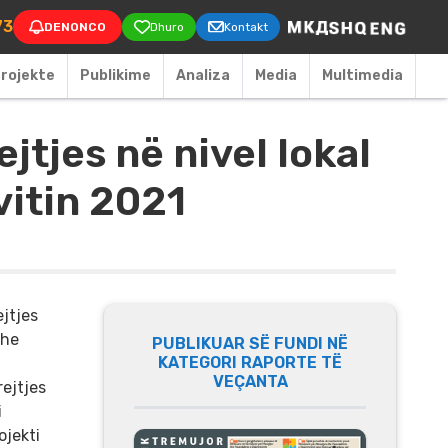
on
73
DENONCO
Dhuro
Kontakt
rojekte
Publikime
Аnaliza
Media
Multimedia
jtjes në nivel lokal
vitin 2021
ejtjes
dhe
PUBLIKUAR SË FUNDI NË
KATEGORI RAPORTE TË
VEÇANTA
ejtjes
i
ojekti