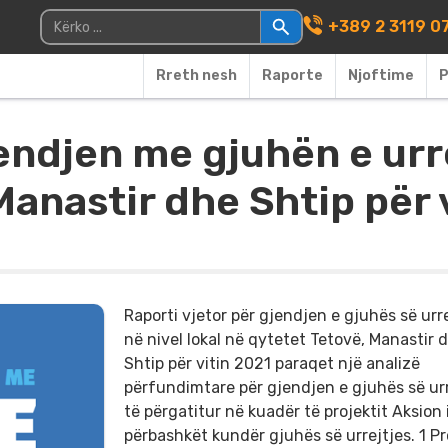
Main Navigati
Kërko për:
+389 2 3119 0
Rreth nesh
Raporte
Njoftime
P
endjen me gjuhën e urre
Manastir dhe Shtip për 
Raporti vjetor për gjendjen e gjuhës së urr
në nivel lokal në qytetet Tetovë, Manastir 
Shtip për vitin 2021 paraqet një analizë
përfundimtare për gjendjen e gjuhës së urr
të përgatitur në kuadër të projektit Aksion 
përbashkët kundër gjuhës së urrejtjes. 1 Pr