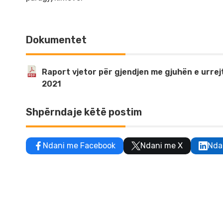
Dokumentet
Raport vjetor për gjendjen me gjuhën e urrejtj
2021
Shpërndaje këtë postim
Ndani me Facebook
Ndani me X
Nda