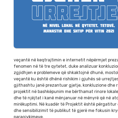
veçantë në keqtrajtimin e internetit nëpërmjet prezan
fenomen në të tre qytetet, duke analizuar konkluzio
zgjidhjen e problemeve që shkaktojnë dhunë, mostole
veçantë ku është dhënë rishikim i gjuhës së urrejtjes
gjithashtu janë prezantuar gjetje, konkluzione dhe re
projektit në bashkëpunim me bërthamat rinore lokale 
dhe të njëjtat i kanë mënjanuar në mënyrë që në at
mirëkuptimi. Në kuadër të Projektit është përgatitur 
dhe sensibilizimit të publikut të gjerë me fokusin kr
paragjykimeve.