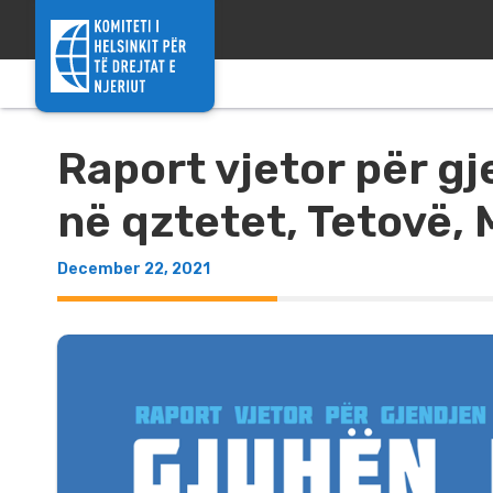
Skip to content
Raport vjetor për gj
në qztetet, Tetovë, 
December 22, 2021