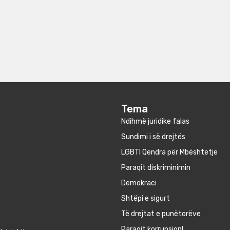
Tema
Ndihmë juridike falas
Sundimi i së drejtës
LGBTI Qendra për Mbështetje
Paraqit diskriminimin
Demokraci
Shtëpi e sigurt
Të drejtat e punëtorëve
Paraqit korrupsion!