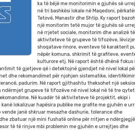
ka të bëjë me monitorimin e gjuhës së urrej
në tri bashkësi lokale në Maqedoni, përkatë
Tetovë, Manastir dhe Shtip. Ky raport bazo
një monitorim tetë mujor të gjuhës së urre
në rrjetet sociale, monitorim dhe analizë të
aktiviteteve të grupeve të tifozëve, lëvizj
shoqatave rinore, eventeve të karakterit pu
nëpër komuna, shkrimit të grafiteve, event
kulturore etj. Në raport është dhënë fokus 
timit të gjetjeve që i detektojnë gjendjet në nivel lokal pë
net dhe rekomandimet për njohjen sistematike, identifikimi
rancë, padurim. Në raport gjithashtu theksohet një seksion
 ndërmjet grupeve të tifozëve në nivel lokal në të tre qytet
komandime. Në kuadër të aktiviteteve të projektit, ekipi i
kanë lokalizuar hapësira publike me grafite me gjuhën e urr
o vende janë shkruar mesazhe dashurie, tolerance dhe
dhe zbatuar një mini fushatë online për rritjen e ndërgjegjë
yesor të të rinjve mbi problemin me gjuhën e urrejtjes dhe