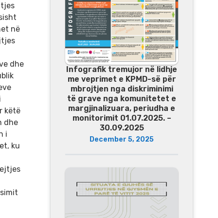
tjes
sisht
het në
jtjes
eve dhe
Infografik tremujor në lidhje
blik
me veprimet e KPMD-së për
eve
mbrojtjen nga diskriminimi
të grave nga komunitetet e
i
margjinalizuara, periudha e
r këtë
monitorimit 01.07.2025. –
n dhe
30.09.2025
 i
December 5, 2025
et, ku
ejtjes
simit