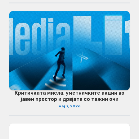
Критичката мисла, уметничките акции во
јавен простор и дрвјата со тажни очи
мај 7, 2026