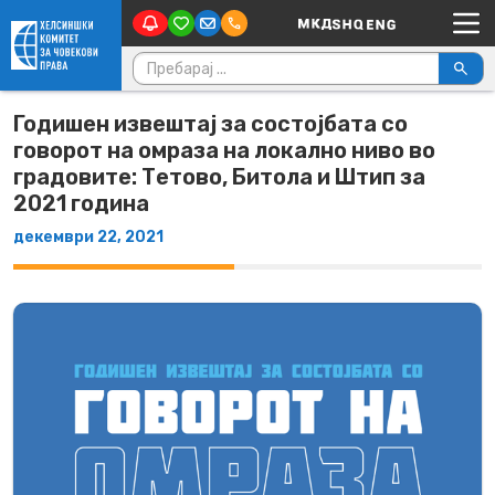
Main Navigation
Skip to content
Пребарувај за:
Годишен извештај за состојбата со
говорот на омраза на локално ниво во
градовите: Тетово, Битола и Штип за
2021 година
декември 22, 2021