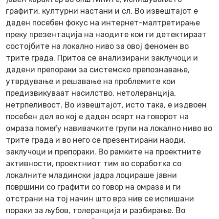
графити, културни настани и сл. Во извештајот е
даден посебен фокус на интернет-малтретирање
преку презентација на наодите кои ги детектираат
состојбите на локално ниво за овој феномен во
трите града. Притоа се анализирани заклучоци и
дадени препораки за системско препознавање,
утврдување и решавање на проблемите кои
предизвикуваат насилство, нетолеранција,
нетрпеливост. Во извештајот, исто така, е издвоен
посебен дел во кој е даден осврт на говорот на
омраза помеѓу навивачките групи на локално ниво во
трите града и во него се презентирани наоди,
заклучоци и препораки. Во рамките на проектните
активности, проектниот тим во соработка со
локалните младински јадра лоцираше јавни
површини со графити со говор на омраза и ги
отстрани на тој начин што врз нив се испишани
пораки за љубов, толеранција и разбирање. Во