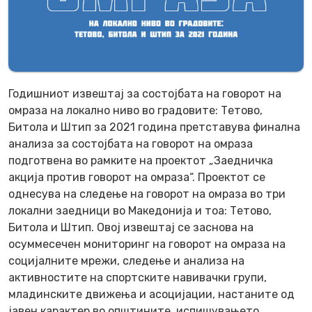
Годишниот извештај за состојбата на говорот на
омраза на локално ниво во градовите: Тетово,
Битола и Штип за 2021 година претставува финална
анализа за состојбата на говорот на омраза
подготвена во рамките на проектот „Заедничка
акција против говорот на омраза“. Проектот се
однесува на следење на говорот на омраза во три
локални заедници во Македонија и тоа: Тетово,
Битола и Штип. Овој извештај се заснова на
осуммесечен мониторинг на говорот на омраза на
социјалните мрежи, следење и анализа на
активностите на спортските навивачки групи,
младинските движења и асоцијации, настаните од
јавен карактер во општините, испишувањето