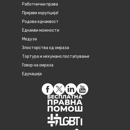
Работнички права
Пријави корупција!
Родова еднаквост
Eднакви можности
Медуза
Злосторства од омраза
Тортура и нехумано постапување
Говор на омраза
Едукација