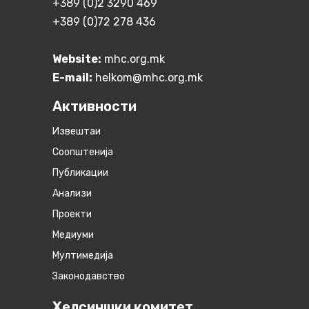
+389 (0)2 3290 469
+389 (0)72 278 436
Website:
mhc.org.mk
E-mail:
helkom@mhc.org.mk
Активности
Извештаи
Соопштенија
Публикации
Анализи
Проекти
Медиуми
Мултимедија
Законодавство
Хелсиншки комитет