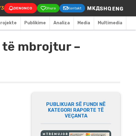
on
73
DENONCO
Dhuro
Kontakt
rojekte
Publikime
Аnaliza
Media
Multimedia
 të mbrojtur –
PUBLIKUAR SË FUNDI NË
KATEGORI RAPORTE TË
VEÇANTA