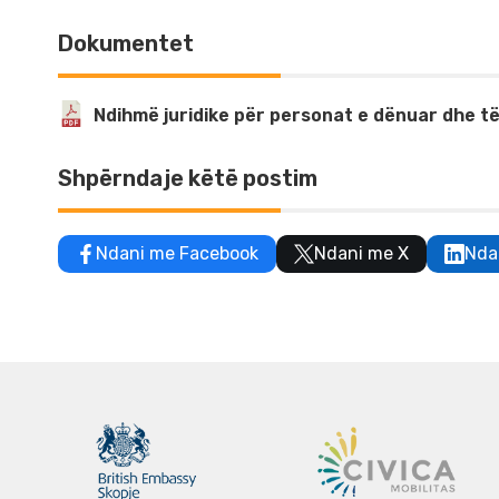
Dokumentet
Ndihmë juridike për personat e dënuar dhe t
Shpërndaje këtë postim
Ndani me Facebook
Ndani me X
Nda