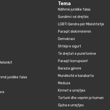
Tema
Ndihmë juridike falas
Sundimi i së drejtës
LGBTI Qendra për Mbështetje
Paraqit diskriminimin
Demokraci
Shtëpi e sigurt
Të drejtat e punëtorëve
Paraqit korrupsion!
elsinkit
Barazia gjinore
Mundësitë e barabarta
hmë juridike falas
Meduza
Kirmet e urrejtjes
ura
Torturë dhe veprim jo human
Gjuha e urrejtjes