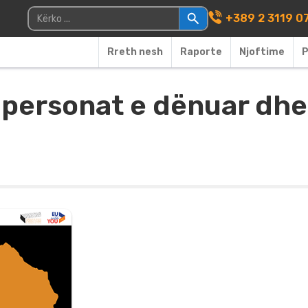
Main Navigati
Kërko për:
+389 2 3119 0
Rreth nesh
Raporte
Njoftime
P
 personat e dënuar dhe