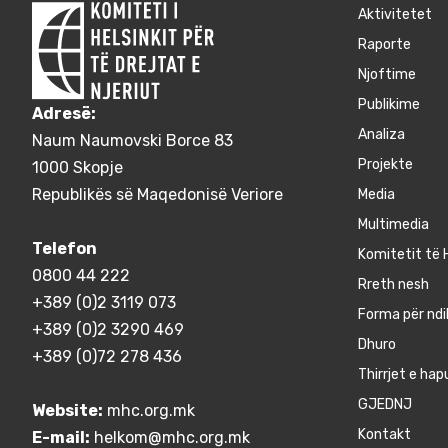
Aktivitetet
Raporte
Njoftime
Publikime
Adresë:
Аnaliza
Naum Naumovski Borce 83
Projekte
1000 Skopje
Republikës së Maqedonisë Veriore
Media
Multimedia
Telefon
Komitetit të H
0800 44 222
Rreth nesh
+389 (0)2 3119 073
Forma për ndi
+389 (0)2 3290 469
Dhuro
+389 (0)72 278 436
Thirrjet e hap
GJEDNJ
Website:
mhc.org.mk
Kontakt
E-mail:
helkom@mhc.org.mk