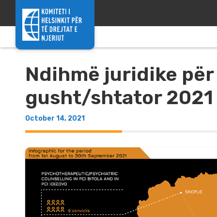
Skip to content
Ndihmë juridike për
gusht/shtator 2021
October 14, 2021