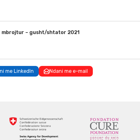
ë mbrojtur – gusht/shtator 2021
ni me LinkedIn
Ndani me e-mail