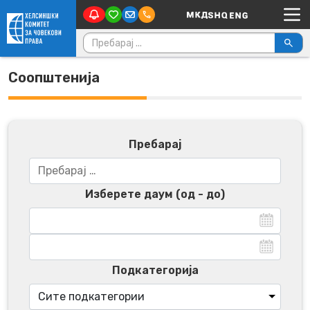
Main Navigation
Skip to content
Пребарувај за:
Соопштенија
Пребарај
Изберете даум (од - до)
Подкатегорија