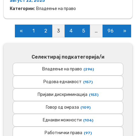
август 22, 2025
Категории:
Владеење на право
«
1
2
3
4
5
…
96
»
Селектирај подкатегорија/и
Владеење на право
(296)
Родова еднаквост
(157)
Пријави дискриминација
(153)
Говор од омраза
(109)
Еднакви можности
(106)
Работнички права
(97)