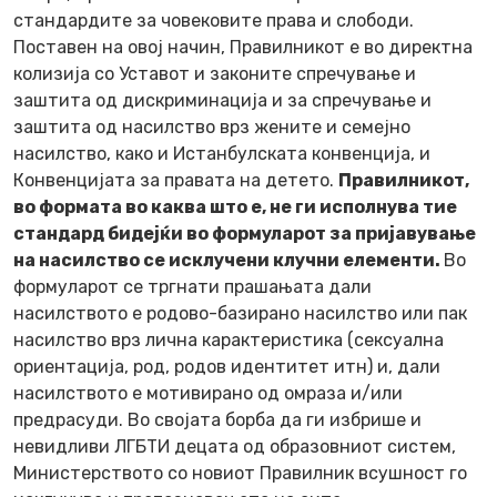
стандардите за човековите права и слободи.
Поставен на овој начин, Правилникот е во директна
колизија со Уставот и законите спречување и
заштита од дискриминација и за спречување и
заштита од насилство врз жените и семејно
насилство, како и Истанбулската конвенција, и
Конвенцијата за правата на детето.
Правилникот,
во формата во каква што е, не ги исполнува тие
стандард бидејќи во формуларот за пријавување
на насилство се исклучени клучни елементи.
Во
формуларот се тргнати прашањата дали
насилството е родово-базирано насилство или пак
насилство врз лична карактеристика (сексуална
ориентација, род, родов идентитет итн) и, дали
насилството е мотивирано од омраза и/или
предрасуди. Во својата борба да ги избрише и
невидливи ЛГБТИ децата од образовниот систем,
Министерството со новиот Правилник всушност го