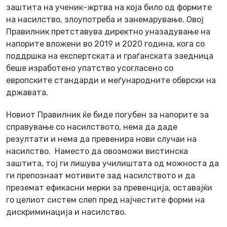
заштита на ученик-жртва на која било од формите
на насилство, злоупотреба и занемарување. Овој
Правилник претставува директно уназадување на
напорите вложени во 2019 и 2020 година, кога со
поддршка на експертската и граѓанската заедница
беше изработено упатство усогласено со
европските стандарди и меѓународните обврски на
државата.
Новиот Правилник ќе биде погубен за напорите за
справување со насилството, нема да даде
резултати и нема да превенира нови случаи на
насилство. Наместо да овозможи вистинска
заштита, тој ги лишува училиштата од можноста да
ги препознаат мотивите зад насилството и да
преземат ефикасни мерки за превенција, оставајќи
го целиот систем слеп пред најчестите форми на
дискриминација и насилство.