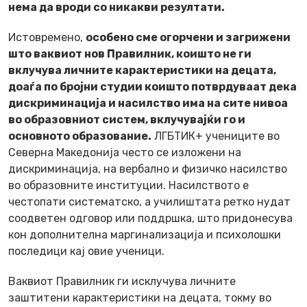
нема да вроди со никакви резултати.
Истовремено,
особено сме огорчени и загрижени
што ваквиот нов Правилник, коишто не ги
вклучува личните карактеристики на децата,
доаѓа по бројни студии коишто потврдуваат дека
дискриминација и насилство има на сите нивоа
во образовниот систем, вклучувајќи го и
основното образование.
ЛГБТИК+ учениците во
Северна Македонија често се изложени на
дискриминација, на вербално и физичко насилство
во образовните институции. Насилството е
честопати систематско, а училиштата ретко нудат
соодветен одговор или поддршка, што придонесува
кон дополнителна маргинализација и психолошки
последици кај овие ученици.
Ваквиот Правилник ги исклучува личните
заштитени карактеристики на децата, токму во