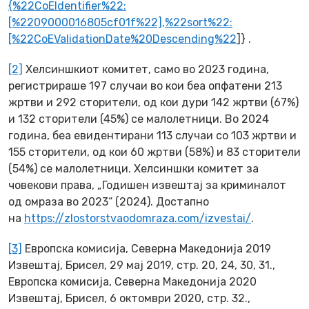
{%22CoEIdentifier%22:
[%2209000016805cf01f%22],%22sort%22:
[%22CoEValidationDate%20Descending%22
]} .
[2]
Хелсиншкиот комитет, само во 2023 година,
регистрираше 197 случаи во кои беа опфатени 213
жртви и 292 сторители, од кои дури 142 жртви (67%)
и 132 сторители (45%) се малолетници. Во 2024
година, беа евидентирани 113 случаи со 103 жртви и
155 сторители, од кои 60 жртви (58%) и 83 сторители
(54%) се малолетници. Хелсиншки комитет за
човекови права, „Годишен извештај за криминалот
од омраза во 2023“ (2024). Достапно
на
https://zlostorstvaodomraza.com/izvestai/
.
[3]
Европска комисија, Северна Македонија 2019
Извештај, Брисел, 29 мај 2019, стр. 20, 24, 30, 31.,
Европска комисија, Северна Македонија 2020
Извештај, Брисел, 6 октомври 2020, стр. 32.,