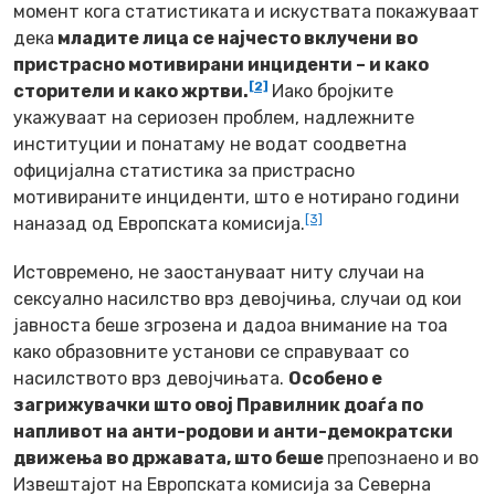
момент кога статистиката и искуствата покажуваат
дека
младите лица се најчесто вклучени во
пристрасно мотивирани инциденти – и како
[2]
сторители и како жртви.
Иако бројките
укажуваат на сериозен проблем, надлежните
институции и понатаму не водат соодветна
официјална статистика за пристрасно
мотивираните инциденти, што е нотирано години
[3]
наназад од Европската комисија.
Истовремено, не заостануваат ниту случаи на
сексуално насилство врз девојчиња, случаи од кои
јавноста беше згрозена и дадоа внимание на тоа
како образовните установи се справуваат со
насилството врз девојчињата.
Особено е
загрижувачки што овој Правилник доаѓа по
напливот на анти-родови и анти-демократски
движења во државата, што беше
препознаено и во
Извештајот на Европската комисија за Северна