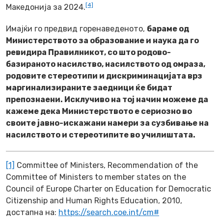
[4]
Македонија за 2024.
Имајќи го предвид горенаведеното,
бараме од
Министерството за образование и наука да го
ревидира Правилникот, со што родово-
базираното насилство, насилството од омраза,
родовите стереотипи и дискриминацијата врз
маргинализираните заедници ќе бидат
препознаени. Исклучиво на тој начин можеме да
кажеме дека Министерството е сериозно во
своите јавно-искажани намери за сузбивање на
насилството и стереотипите во училиштата.
[1]
Committee of Ministers,
Recommendation of the
Committee of Ministers to member states on the
Council of Europe Charter on Education for Democratic
Citizenship and Human Rights Education,
2010,
достапна на:
https://search.coe.int/cm#