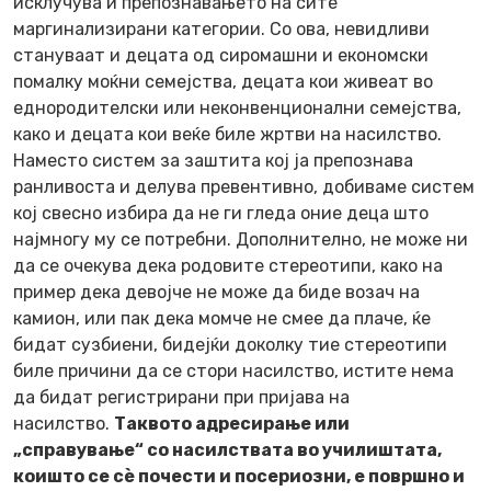
исклучува и препознавањето на сите
маргинализирани категории. Со ова, невидливи
стануваат и децата од сиромашни и економски
помалку моќни семејства, децата кои живеат во
еднородителски или неконвенционални семејства,
како и децата кои веќе биле жртви на насилство.
Наместо систем за заштита кој ја препознава
ранливоста и делува превентивно, добиваме систем
кој свесно избира да не ги гледа оние деца што
најмногу му се потребни. Дополнително, не може ни
да се очекува дека родовите стереотипи, како на
пример дека девојче не може да биде возач на
камион, или пак дека момче не смее да плаче, ќе
бидат сузбиени, бидејќи доколку тие стереотипи
биле причини да се стори насилство, истите нема
да бидат регистрирани при пријава на
насилство.
Таквото адресирање или
„справување“ со насилствата во училиштата,
коишто се сè почести и посериозни, е површно и