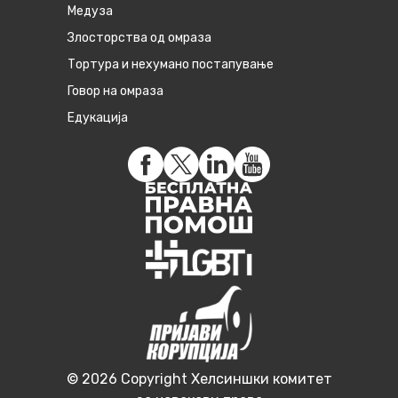
Медуза
Злосторства од омраза
Тортура и нехумано постапување
Говор на омраза
Едукација
© 2026 Copyright Хелсиншки комитет