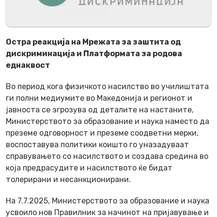
Остра реакција на Мрежата за заштита од
дискриминација и Платформата за родова
еднаквост
Во период кога физичкото насилство во училиштата
ги полни медиумите во Македонија и регионот и
јавноста се згрозува од деталите на настаните,
Министерството за образование и наука наместо да
преземе одговорност и преземе соодветни мерки,
воспоставува политики коишто го уназадуваат
справувањето со насилството и создава средина во
која предрасудите и насилството ќе бидат
толерирани и несанкционирани.
На 7.7.2025, Министерството за образование и наука
усвоило нов Правилник за начинот на пријавување и