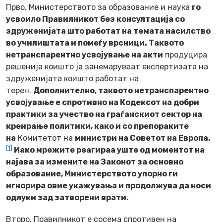
Прво, Министерството за образование и наука
го
усвоило Правилникот без консултација со
здруженијата што работат на темата насилство
во училиштата и помеѓу врсници. Таквото
нетранспарентно усвојување на акти
продуцира
решенија коишто ја занемаруваат експертизата на
здруженијата коишто работат на
терен.
Дополнително, таквото нетранспарентно
усвојување е спротивно на Кодексот на добри
практики за учество на граѓанскиот сектор на
креирање политики, како и со препораките
на
Комитетот на
министри на Советот на Европа.
[1]
Иако мрежите реагираа уште од моментот на
најава за измените на Законот за основно
образование, Министерството упорно ги
игнорира овие укажувања и продолжува да носи
одлуки зад затворени врати.
Второ, Правилникот е сосема спротивен на