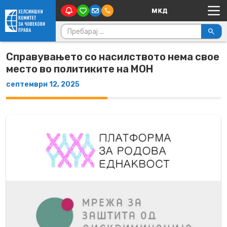
Main Navigation
Skip to content
Пребарувај за:
Справувањето со насилството нема свое
место во политиките на МОН
септември 12, 2025