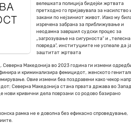
велешката полиција бидејќи жртвата
претходно го пријавувала за насилство 
закани по нејзиниот живот. Иако му бил
изречена забрана за приближување и
неодамна завршил судски процес за
„загрозување на сигурноста“ и „телесна
повреда“, институциите не успеале да ј
заштитат жртватa
. Северна Македонија во 2023 година ги измени одредб
дефинира и криминализира фемицидот, женското генитал
емирување. Овие измени беа поздравени како чекор напр
дот; Северна Македонија стана првата држава во Запа
е нови кривични дела поврзани со родово базирано
конска рамка не е доволна без ефикасно спроведување,
иите.