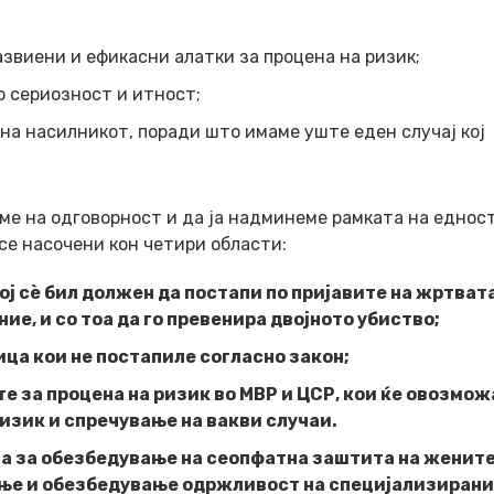
звиени и ефикасни алатки за процена на ризик;
о сериозност и итност;
на насилникот, поради што имаме уште еден случај кој
ме на одговорност и да ја надминеме рамката на еднос
се насочени кон четири области:
кој сè бил должен да постапи по пријавите на жртвата
е, и со тоа да го превенира двојното убиство;
ца кои не постапиле согласно закон;
е за процена на ризик во МВР и ЦСР, кои ќе овозмож
изик и спречување на вакви случаи.
а за обезбедување на сеопфатна заштита на женит
ање и обезбедување одржливост на специјализиран