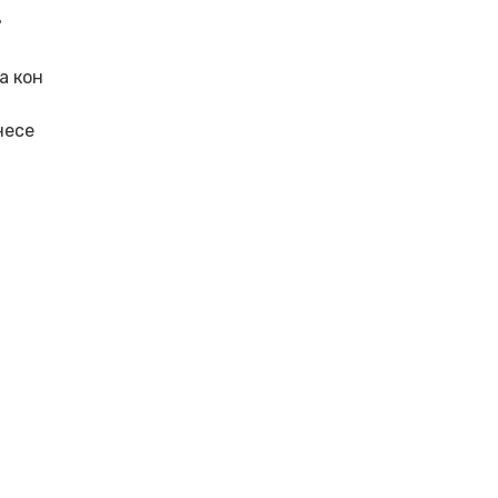
.
а кон
несе