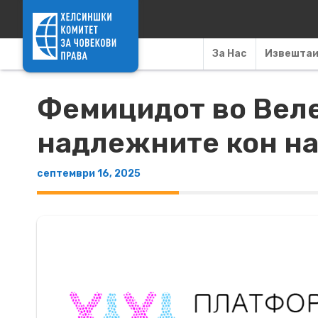
Skip to content
За Нас
Извешта
Фемицидот во Веле
надлежните кон н
септември 16, 2025