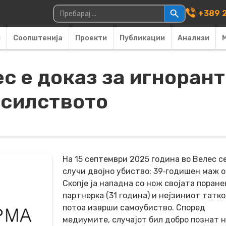
Main Navigati
Пребарувај за:
+389 2
и
Соопштенија
Проекти
Публикации
Анализи
с е доказ за игнорант
асилството
На 15 септември 2025 година во Велес с
случи двојно убиство: 39‑годишен маж 
Скопје ja нападна со нож својатa поран
партнерка (31 година) и нејзиниот татко,
потоа изврши самоубиство. Според
медиумите, случајот бил добро познат 