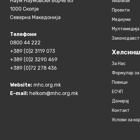
Наум Наумовски Борче 83
Анализи
1000 Скопје
Проекти
Северна Македонија
Медиуми
Мултимедија
Телефони
Законодавст
0800 44 222
+389 (0)2 3119 073
Хелсинш
+389 (0)2 3290 469
За Нас
+389 (0)72 278 436
Формулар за
Повици
Website:
mhc.org.mk
ЕСЧП
E-mail:
helkom@mhc.org.mk
Донирај
Контакт
Услови за к