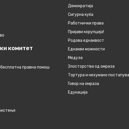
Демократија
Сигурна куќа
Работнички права
Пријави корупција!
во
Родова еднаквост
ки комитет
Eднакви можности
Медуза
Злосторства од омраза
 бесплатна правна помош
Тортура и нехумано постапув
Говор на омраза
Едукација
ористење