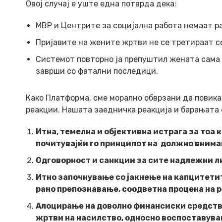
Овој случај е уште една потврда дека:
МВР и Центрите за социјална работа немаат ра
Пријавите на жените жртви не се третираат с
Системот повторно ја препуштил жената сама 
заврши со фатални последици.
Како Платформа, сме морално обврзани да повика
реакции. Нашата заедничка реакција и барањата 
Итна, темелна и објективна истрага за тоа 
почитувајќи го принципот на должно внимани
Одговорност и санкции за сите надлежни ли
Итно започнување со јакнење на капцитетит
рано препознавање, соодветна процена на р
Алоцирање на доволно финансиски средств
жртви на насилство, односно воспоставув