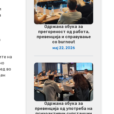
и
а
Одржана обука за
прегореност од работа,
превенција и справување
а
со burnout
мај 22, 2026
ите на
но
ед во
ден
Одржана обука за
превенција од употреба на
психоактивни супстанции