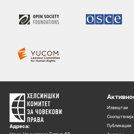
Активно
Извештаи
Соопштенија
Публикации
Aдреса: