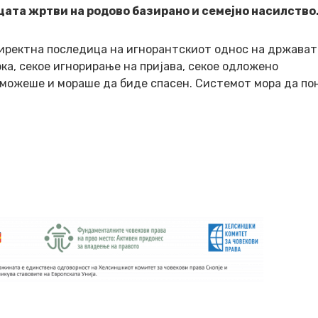
цата жртви на родово базирано и семејно насилство
директна последица на игнорантскиот однос на држават
ка, секое игнорирање на пријава, секое одложено
можеше и мораше да биде спасен. Системот мора да по