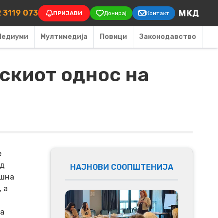
on
 3119 073
ПРИЈАВИ
Донирај
Контакт
Медиуми
Мултимедија
Повици
Законодавство
скиот однос на
е
од
НАЈНОВИ СООПШТЕНИЈА
ешна
 а
на