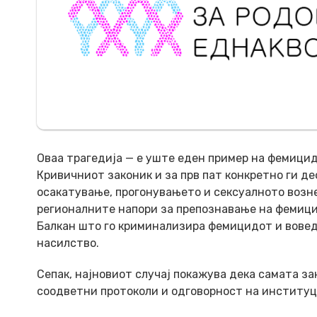
Оваа трагедија — e уште еден пример на фемицид
Кривичниот законик и за прв пат конкретно ги 
осакатување, прогонувањето и сексуалното возн
регионалните напори за препознавање на фемици
Балкан што го криминализира фемицидот и вовед
насилство.
Сепак, најновиот случај покажува дека самата за
соодветни протоколи и одговорност на институц