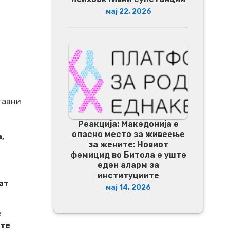
мај 22, 2026
тавни
Реакција: Македонија е
опасно место за живеење
,
за жените: Новиот
фемицид во Битола е уште
еден аларм за
институциите
ат
мај 14, 2026
е
ите