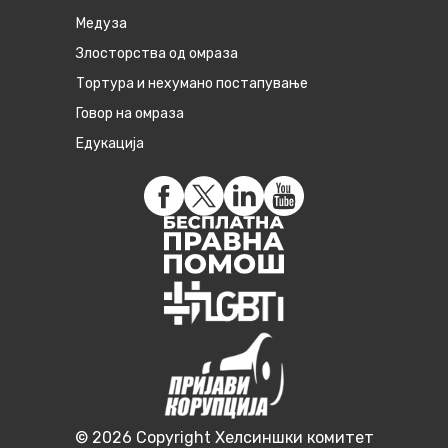
Медуза
Злосторства од омраза
Тортура и нехумано постапување
Говор на омраза
Едукација
© 2026 Copyright Хелсиншки комитет