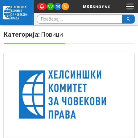
Main Navigation
Skip to content
Пребарувај за:
Категорија:
Повици