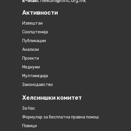
E-mail:
helkom@mhc.org.mk
Активности
Извештаи
Соопштенија
Публикации
Анализи
Проекти
Медиуми
Мултимедија
Законодавство
Хелсиншки комитет
За Нас
Формулар за бесплатна правна помош
Повици