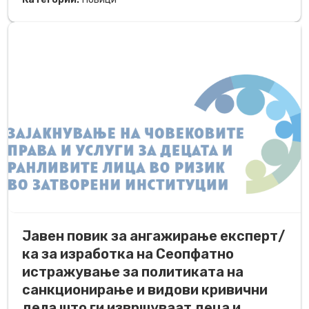
Јавен повик за ангажирање експерт/
ка за изработка на Сeопфатно
истражување за политиката на
санкционирање и видови кривични
дела што ги извршуваат деца и