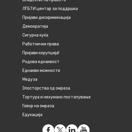
ЛГБТИ центар за поддршка
Пријави дискриминација
Демократија
Сигурна куќа
Работнички права
Пријави корупција!
Родова еднаквост
Eднакви можности
Медуза
Злосторства од омраза
Тортура и нехумано постапување
Говор на омраза
Едукација