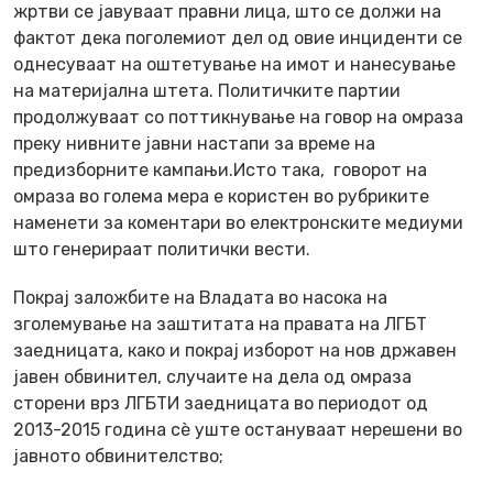
жртви се јавуваат правни лица, што се должи на
фактот дека поголемиот дел од овие инциденти се
однесуваат на оштетување на имот и нанесување
на материјална штета. Политичките партии
продолжуваат со поттикнување на говор на омраза
преку нивните јавни настапи за време на
предизборните кампањи.Исто така, говорот на
омраза во голема мера е користен во рубриките
наменети за коментари во електронските медиуми
што генерираат политички вести.
Покрај заложбите на Владата во насока на
зголемување на заштитата на правата на ЛГБТ
заедницата, како и покрај изборот на нов државен
јавен обвинител, случаите на дела од омраза
сторени врз ЛГБТИ заедницата во периодот од
2013-2015 година сѐ уште остануваат нерешени во
јавното обвинителство;