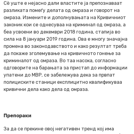
Сѐ уште е нејасно дали властите ја препознаваат
разликата помеѓу делата од омраза и говорот на
омраза. Измените и дополнувањата на Кривичниот
законик кои се однесуваа на криминал од омраза, а
беа усвоени во декември 2018 година, стапија во
сила на 8 јануари 2019 година. Ова е многу значајна
промена во законодавството и како резултат треба
да покаже зголемување на кривичното гонење за
криминалот од омраза. Во таа насока, согласно
одговорите на барањата за пристап до информации
упатени до МВР, се забележува дека за првпат
полициските станици експлицитно квалификуваа
кривични дела како дела од омраза.
Препораки
За да се прекине овој негативен тренд кој има