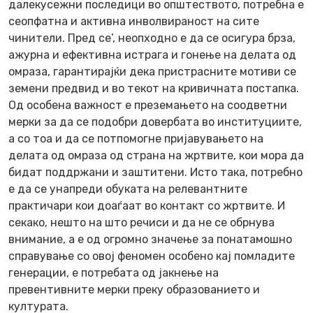
далекусежни последици во општеството, потребна е
сеопфатна и активна инволвираност на сите
чинители. Пред се’, неопходно е да се осигура брза,
ажурна и ефективна истрага и гонење на делата од
омраза, гарантирајќи дека пристрасните мотиви се
земени предвид и во текот на кривичната постапка.
Од особена важност е преземањето на соодветни
мерки за да се подобри довербата во институциите,
а со тоа и да се потпомогне пријавувањето на
делата од омраза од страна на жртвите, кои мора да
бидат поддржани и заштитени. Исто така, потребно
е да се унапреди обуката на релевантните
практичари кои доаѓаат во контакт со жртвите. И
секако, нешто на што речиси и да не се обрнува
внимание, а е од огромно значење за понатамошно
справување со овој феномен особено кај помладите
генерации, е потребата од јакнење на
превентивните мерки преку образованието и
културата.