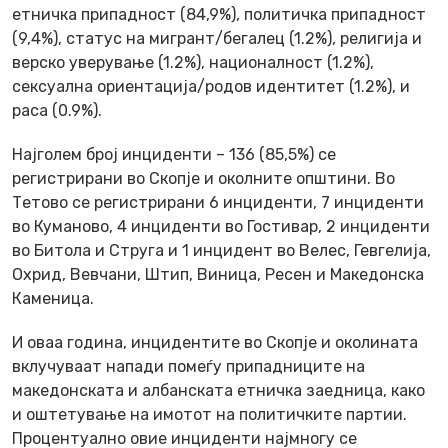
етничка припадност (84,9%), политичка припадност
(9,4%), статус на мигрант/бегалец (1.2%), религија и
верско уверување (1.2%), националност (1.2%),
сексуална ориентација/родов идентитет (1.2%), и
раса (0.9%).
Најголем број инциденти – 136 (85,5%) се
регистрирани во Скопје и околните општини. Во
Тетово се регистрирани 6 инциденти, 7 инциденти
во Куманово, 4 инциденти во Гостивар, 2 инциденти
во Битола и Струга и 1 инцидент во Велес, Гевгелија,
Охрид, Вевчани, Штип, Виница, Ресен и Македонска
Каменица.
И оваа година, инцидентите во Скопје и околината
вклучуваат напади помеѓу припадниците на
македонската и албанската етничка заедница, како
и оштетување на имотот на политичките партии.
Процентуално овие инциденти најмногу се