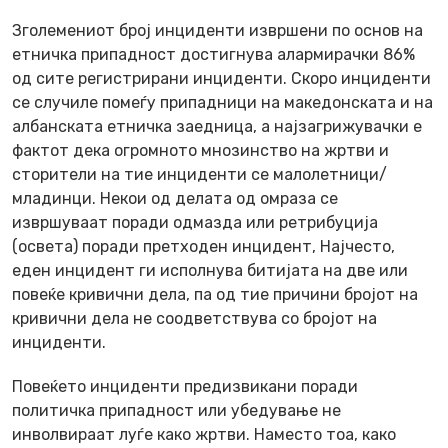
Зголемениот број инциденти извршени по основ на
етничка припадност достигнува алармирачки 86%
од сите регистрирани инциденти. Скоро инциденти
се случиле помеѓу припадници на македонската и на
албанската етничка заедница, а најзагрижувачки е
фактот дека огромното мнозинство на жртви и
сторители на тие инциденти се малолетници/
младинци. Некои од делата од омраза се
извршуваат поради одмазда или ретрибуција
(освета) поради претходен инцидент, Најчесто,
еден инцидент ги исполнува битијата на две или
повеќе кривични дела, па од тие причини бројот на
кривични дела не соодветствува со бројот на
инциденти.
Повеќето инциденти предизвикани поради
политичка припадност или убедување не
инволвираат луѓе како жртви. Наместо тоа, како