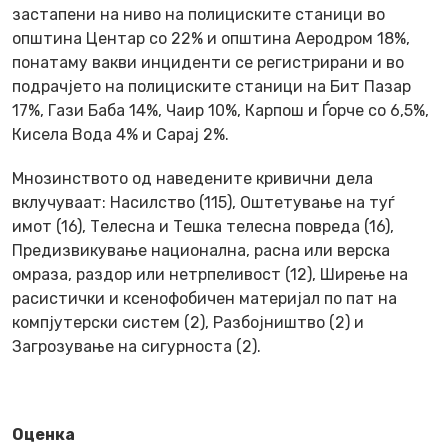
застапени на ниво на полициските станици во
општина Центар со 22% и општина Аеродром 18%,
понатаму вакви инциденти се регистрирани и во
подрачјето на полициските станици на Бит Пазар
17%, Гази Баба 14%, Чаир 10%, Карпош и Ѓорче со 6,5%,
Кисела Вода 4% и Сарај 2%.
Мнозинството од наведените кривични дела
вклучуваат: Насилство (115), Оштетување на туѓ
имот (16), Телесна и Тешка телесна повреда (16),
Предизвикување национална, расна или верска
омраза, раздор или нетрпеливост (12), Ширење на
расистички и ксенофобичен материјал по пат на
компјутерски систем (2), Разбојништво (2) и
Загрозување на сигурноста (2).
Оценка