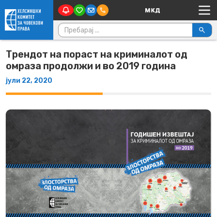
Main Navigation
Skip to content
Пребарувај за:
Трендот на пораст на криминалот од
омраза продолжи и во 2019 година
јули 22, 2020