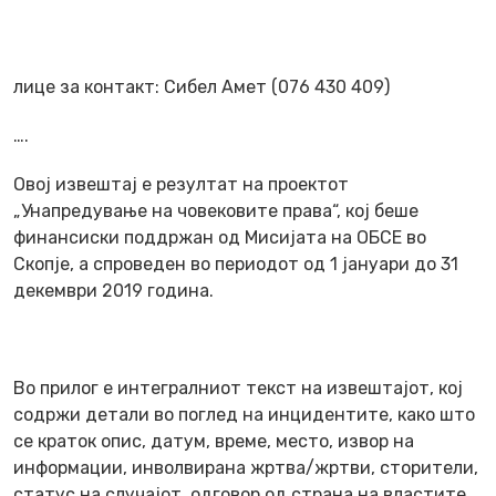
лице за контакт: Сибел Амет (076 430 409)
….
Овој извештај е резултат на проектот
„
Унапредување на човековите права
“, кој беше
финансиски поддржан од Мисијата на ОБСЕ во
Скопје, а спроведен во периодот
од 1
јануари до 31
декември
2019
година.
Во прилог е интегралниот текст на извештајот, кој
содржи
детали во поглед на инцидентите, како што
се краток опис, датум, време, место, извор на
информации, инволвирана жртва/жртви, сторители,
статус на случајот, одговор од страна на властите,