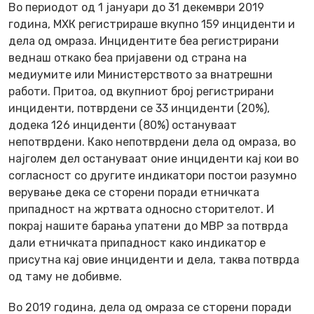
Во периодот од 1 јануари до 31 декември 2019
година, МХК регистрираше вкупно 159 инциденти и
дела од омраза. Инцидентите беа регистрирани
веднаш откако беа пријавени од страна на
медиумите или Министерството за внатрешни
работи. Притоа, од вкупниот број регистрирани
инциденти, потврдени се 33 инциденти (20%),
додека 126 инциденти (80%) остануваат
непотврдени. Како непотврдени дела од омраза, во
најголем дел остануваат оние инциденти кај кои во
согласност со другите индикатори постои разумно
верување дека се сторени поради етничката
припадност на жртвата односно сторителот. И
покрај нашите барања упатени до МВР за потврда
дали етничката припадност како индикатор е
присутна кај овие инциденти и дела, таква потврда
од таму не добивме.
Во 2019 година, дела од омраза се сторени поради