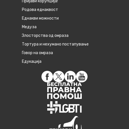
Пријави корупција!
Родова еднаквост
Eднакви можности
Медуза
Злосторства од омраза
Тортура и нехумано постапување
Говор на омраза
Едукација