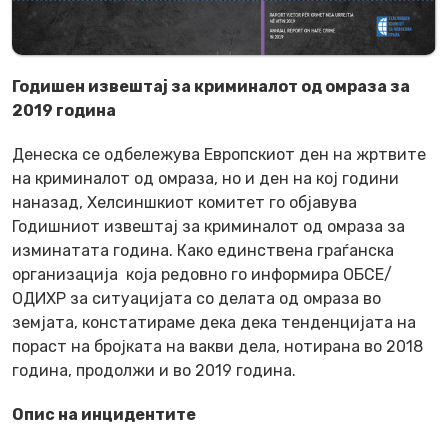
Годишен извештај за криминалот од омраза за
2019 година
Денеска се одбележува Европскиот ден на жртвите
на криминалот од омраза, но и ден на кој години
наназад, Хелсиншкиот комитет го објавува
Годишниот извештај за криминалот од омраза за
изминатата година. Како единствена граѓанска
организација која редовно го информира ОБСЕ/
ОДИХР за ситуацијата со делата од омраза во
земјата, констатираме дека дека тенденцијата на
пораст на бројката на вакви дела, нотирана во 2018
година, продолжи и во 2019 година.
Опис на инцидентите