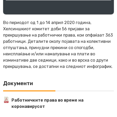
Во периодот од 1 до 14 април 2020 година,
Хелсиншкиот комитет доби 56 пријави за
прекршување на работнички права, кои опфаќаат 363
работници. Деталите околу појавата на колективни
отпуштања, принудни прекини со спогодби,
неисплаќање и/или намалување на плати во
изминативе две седмици, како и во врска со други
прекршувања, се достапни на следниот инфографик.
Документи
Работничките права во време на
коронавирусот