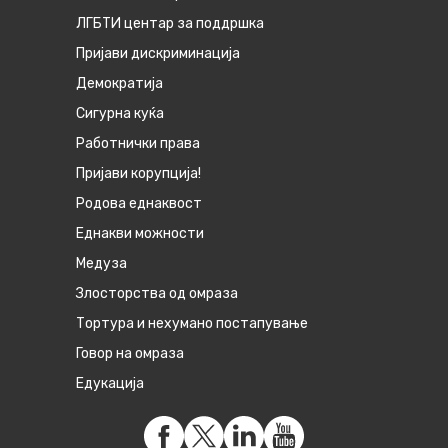
ЛГБТИ центар за поддршка
Пријави дискриминација
Демократија
Сигурна куќа
Работнички права
Пријави корупција!
Родова еднаквост
Eднакви можности
Медуза
Злосторства од омраза
Тортура и нехумано постапување
Говор на омраза
Едукација