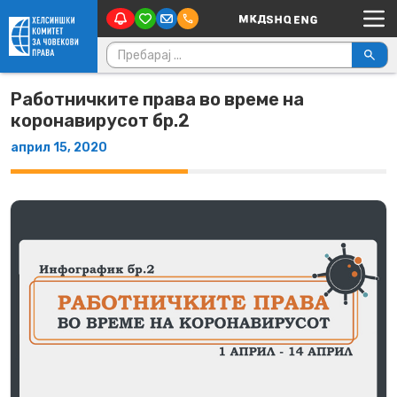
Main Navigation
Skip to content
Пребарувај за:
Работничките права во време на
коронавирусот бр.2
април 15, 2020