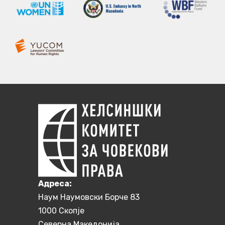
Aдреса:
Наум Наумовски Борче 83
1000 Скопје
Северна Македонија