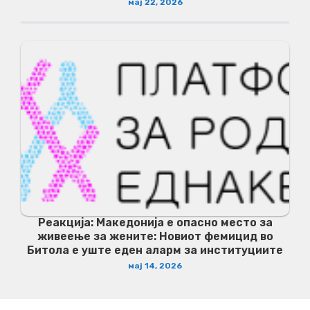
мај 22, 2026
Реакција: Македонија е опасно место за
живеење за жените: Новиот фемицид во
Битола е уште еден аларм за институциите
мај 14, 2026