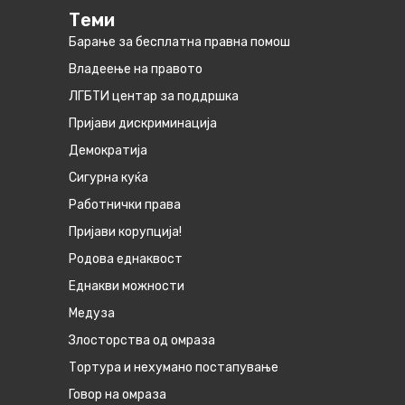
Теми
Барање за бесплатна правна помош
Владеење на правото
ЛГБТИ центар за поддршка
Пријави дискриминација
Демократија
Сигурна куќа
Работнички права
Пријави корупција!
Родова еднаквост
Eднакви можности
Медуза
Злосторства од омраза
Тортура и нехумано постапување
Говор на омраза