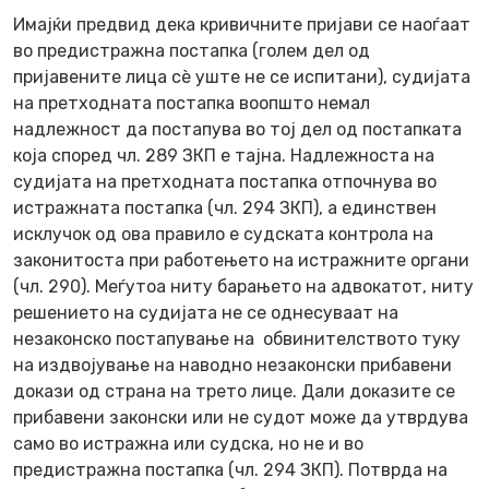
Имајќи предвид дека кривичните пријави се наоѓаат
во предистражна постапка (голем дел од
пријавените лица сè уште не се испитани), судијата
на претходната постапка воопшто немал
надлежност да постапува во тој дел од постапката
која според чл. 289 ЗКП е тајна. Надлежноста на
судијата на претходната постапка отпочнува во
истражната постапка (чл. 294 ЗКП), а единствен
исклучок од ова правило е судската контрола на
законитоста при работењето на истражните органи
(чл. 290). Меѓутоа ниту барањето на адвокатот, ниту
решението на судијата не се однесуваат на
незаконско постапување на обвинителството туку
на издвојување на наводно незаконски прибавени
докази од страна на трето лице. Дали доказите се
прибавени законски или не судот може да утврдува
само во истражна или судска, но не и во
предистражна постапка (чл. 294 ЗКП). Потврда на