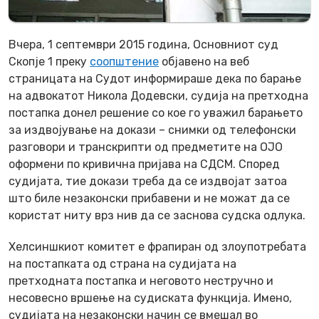
Вчера, 1 септември 2015 година, Основниот суд
Скопје 1 преку
соопштение
објавено на веб
страницата на Судот информираше дека по барање
на адвокатот Никола Додевски, судија на претходна
постапка донел решение со кое го уважил барањето
за издвојување на докази – снимки од телефонски
разговори и транскрипти од предметите на ОЈО
оформени по кривична пријава на СДСМ. Според
судијата, тие докази треба да се издвојат затоа
што биле незаконски прибавени и не можат да се
користат ниту врз нив да се заснова судска одлука.
Хелсиншкиот комитет е фрапиран од злоупотребата
на постапката од страна на судијата на
претходната постапка и неговото нестручно и
несовесно вршење на судиската функција. Имено,
судијата на незаконски начин се вмешал во