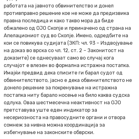
работата на јавното обвинителство и донел
противправно решение кое не може да предизвика
правна последица и како такво мора да биде
обжалено од ОЈО Скопје и преиначено од страна на
Апелациониот суд во Скопје. Имено, одредбите на
кои се повикува судијата (ЗКП: чл. 93 – Издвојување
на доказ во врска со чл. 12, ст. 2 – Законитост на
доказите) се однесуваат само во случај кога
случајот е влезен во формална истражна постапка.
Имајќи предвид дека списите ги барал судот од
обвинителството, јасно е дека обвинителството не
донело решение за покренување на истражна
постапка ниту барало носење на било каква судска
одлука. Оваа шестмесечна неактивност на ОЈО
претставува уште еден индикатор за
несериозноста на правосудните органи и отвора
сомнеж за нивна можна координација за
избегнување на законските обврски.