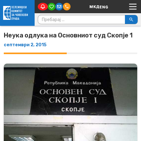
Main Navigation
Skip to content
Пребарувај за:
Неука одлука на Основниот суд Скопје 1
септември 2, 2015