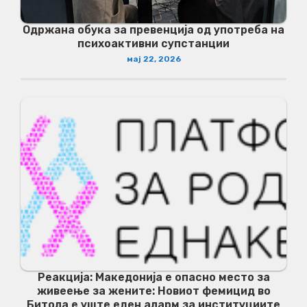
Одржана обука за превенција од употреба на
психоактивни супстанции
мај 22, 2026
Реакција: Македонија е опасно место за
живеење за жените: Новиот фемицид во
Битола е уште еден аларм за институциите