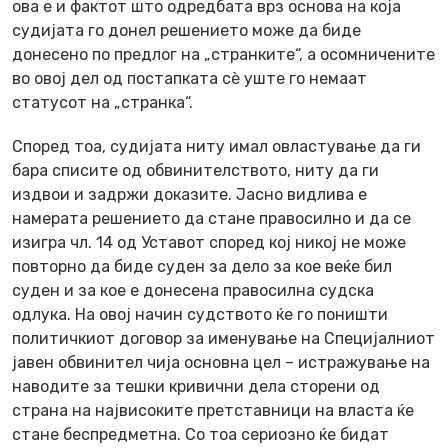
ова е и фактот што одредбата врз основа на која
судијата го донел решението може да биде
донесено по предлог на „странките“, а осомничените
во овој дел од постапката сè уште го немаат
статусот на „странка“.
Според тоа, судијата ниту имал овластување да ги
бара списите од обвинителството, ниту да ги
издвои и задржи доказите. Јасно видлива е
намерата решението да стане правосилно и да се
изигра чл. 14 од Уставот според кој никој не може
повторно да биде суден за дело за кое веќе бил
суден и за кое е донесена правосилна судска
одлука. На овој начин судството ќе го поништи
политичкиот договор за именување на Специјалниот
јавен обвинител чија основна цел – истражување на
наводите за тешки кривични дела сторени од
страна на највисоките претставници на власта ќе
стане беспредметна. Со тоа сериозно ќе бидат