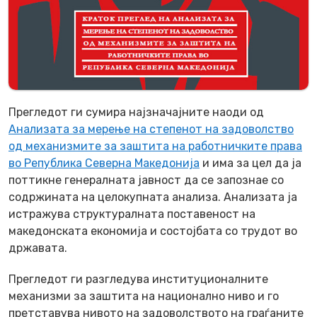
Прегледот ги сумира најзначајните наоди од
Анализата за мерење на степенот на задоволство
од механизмите за заштита на работничките права
во Република Северна Македонија
и има за цел да ја
поттикне генералната јавност да се запознае со
содржината на целокупната анализа. Анализата ја
истражува структуралната поставеност на
македонската економија и состојбата со трудот во
државата.
Прегледот ги разгледува институционалните
механизми за заштита на национално ниво и го
претставува нивото на задоволството на граѓаните