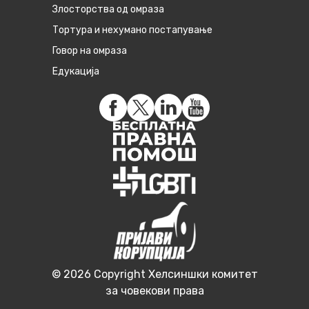
Злосторства од омраза
Тортура и нехумано постапување
Говор на омраза
Едукација
© 2026 Copyright Хелсиншки комитет
за човекови права