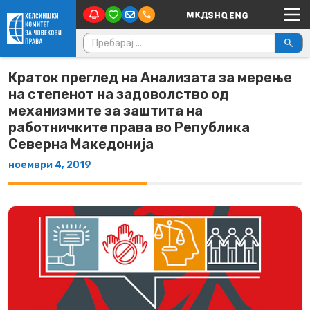
Main Navigation
Skip to content
Пребарувај за:
Краток преглед на Анализата за мерење
на степенот на задоволство од
механизмите за заштита на
работничките права во Република
Северна Македонија
ноември 4, 2019