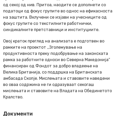
од секој од нив. Притоа, наодите се дополнети со
податоци од фокус групите во однос на ефикасноста
на заштита. Вклучени се изјави на учесниците од
фокус групите со текстилните работнички,
синдикалните претставници и институциите.
Овој краток преглед на анализата е подготвен во
рамките на проектот ,,Зголемување на
продуктивноста преку подобрување на законската
рамка за работните односи во Северна Македонија”
финансиран од Фондот за добро владеење на
Велика Британија, со поддршка на Британската
амбасада Скопје. Мислењата и ставовите наведени
во оваа содржина не ги одразуваат секогаш
мислењата и ставовите на Владата на Обединетото
Кралство.
Документи