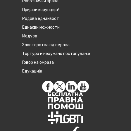
Работнички права
Пријави корупција!
Родова еднаквост
Eднакви можности
Медуза
Злосторства од омраза
Тортура и нехумано постапување
Говор на омраза
Едукација