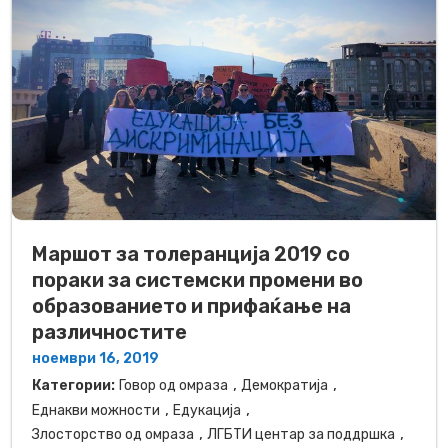
Маршот за толеранција 2019 со
пораки за системски промени во
образованието и прифаќање на
различностите
ноември 16, 2019
,
,
Категории:
Говор од омраза
Демократија
,
,
Еднакви можности
Едукација
,
,
Злосторство од омраза
ЛГБТИ центар за поддршка