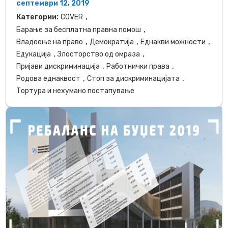
септември 12, 2019
,
Категории:
COVER
,
Барање за бесплатна правна помош
,
,
,
Владеење на право
Демократија
Еднакви можности
,
,
Едукација
Злосторство од омраза
,
,
Пријави дискриминација
Работнички права
,
,
Родова еднаквост
Стоп за дискриминацијата
Тортура и нехумано постапување