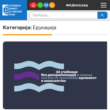
Main Navigation
Skip to content
Пребарувај за:
Категорија:
Едукација