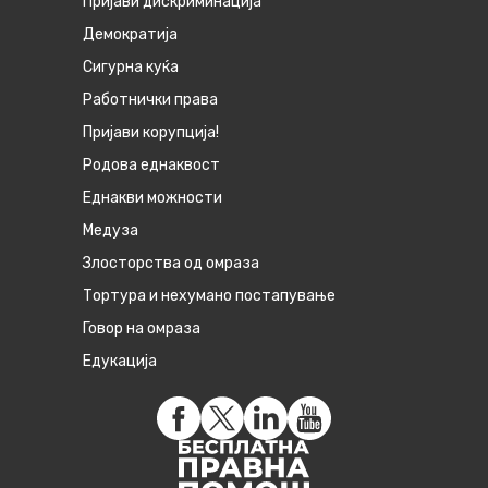
Пријави дискриминација
Демократија
Сигурна куќа
Работнички права
Пријави корупција!
Родова еднаквост
Eднакви можности
Медуза
Злосторства од омраза
Тортура и нехумано постапување
Говор на омраза
Едукација