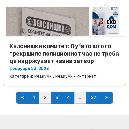
Хелсиншки комитет: Луѓето што го
прекршиле полицискиот час не треба
да издржуваат казна затвор
февруари 23, 2023
,
Категории:
Медиуми
Медиуми – Интернет
Posts navigation
«
1
2
3
4
…
27
»