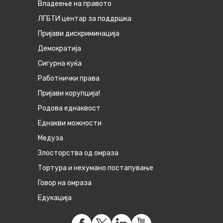
Владеење на правото
ЛГБТИ центар за поддршка
Пријави дискриминација
Демократија
Сигурна куќа
Работнички права
Пријави корупција!
Родова еднаквост
Eднакви можности
Медуза
Злосторства од омраза
Тортура и нехумано постапување
Говор на омраза
Едукација