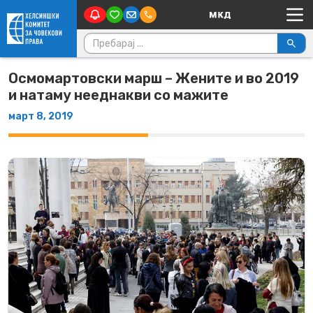
Main Navigation
Skip to content
Пребарувај за:
Осмомартовски марш – Жените и во 2019
и натаму нееднакви со мажите
март 8, 2019