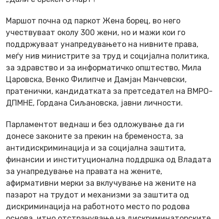
Маршот почна од паркот Жена борец, во него
учествуваат околу 300 жени, но и мажи кои го
поддржуваат унапредувањето на нивните права,
меѓу нив министрите за труд и социјална политика,
за здравство и за информатичко општество, Мила
Царовска, Венко Филипче и Дамјан Манчевски,
пратенички, кандидатката за претседател на ВМРО-
ДПМНЕ, Гордана Сиљановска, јавни личности.
Парламентот веднаш и без одложување да ги
донесе законите за прекин на бременоста, за
антидискриминација и за социјална заштита,
финансии и институционална поддршка од Владата
за унапредување на правата на жените,
афирмативни мерки за вклучување на жените на
пазарот на трудот и механизми за заштита од
дискриминација на работното место по родова
основа, итно отстранување на дискриминаторските