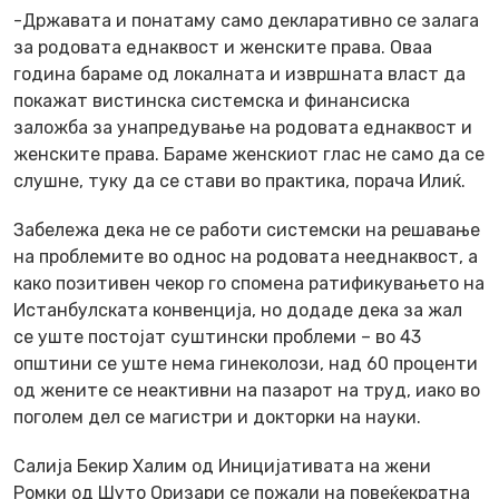
-Државата и понатаму само декларативно се залага
за родовата еднаквост и женските права. Оваа
година бараме од локалната и извршната власт да
покажат вистинска системска и финансиска
заложба за унапредување на родовата еднаквост и
женските права. Бараме женскиот глас не само да се
слушне, туку да се стави во практика, порача Илиќ.
Забележа дека не се работи системски на решавање
на проблемите во однос на родовата нееднаквост, а
како позитивен чекор го спомена ратификувањето на
Истанбулската конвенција, но додаде дека за жал
се уште постојат суштински проблеми – во 43
општини се уште нема гинеколози, над 60 проценти
од жените се неактивни на пазарот на труд, иако во
поголем дел се магистри и докторки на науки.
Салија Бекир Халим од Иницијативата на жени
Ромки од Шуто Оризари се пожали на повеќекратна