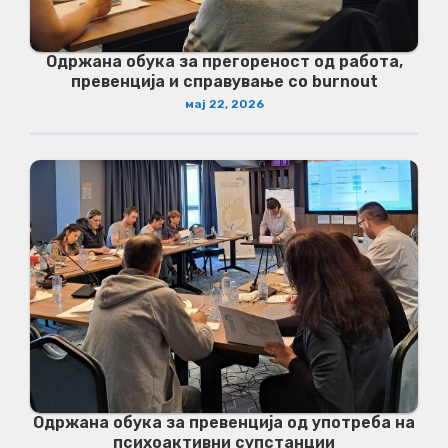
Одржана обука за прегореност од работа,
превенција и справување со burnout
мај 22, 2026
Одржана обука за превенција од употреба на
психоактивни супстанции