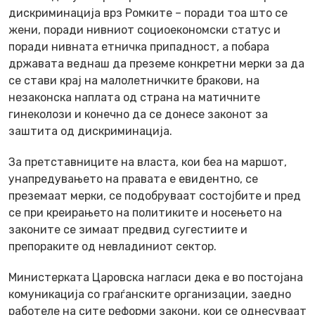
дискриминација врз Ромките – поради тоа што се
жени, поради нивниот социоекономски статус и
поради нивната етничка припадност, а побара
државата веднаш да преземе конкретни мерки за да
се стави крај на малолетничките бракови, на
незаконска наплата од страна на матичните
гинеколози и конечно да се донесе законот за
заштита од дискриминација.
За претставниците на власта, кои беа на маршот,
унапредувањето на правата е евидентно, се
преземаат мерки, се подобруваат состојбите и пред
се при креирањето на политиките и носењето на
законите се зимаат предвид сугестиите и
препораките од невладиниот сектор.
Министерката Царовска нагласи дека е во постојана
комуникација со граѓанските организации, заедно
работеле на сите реформи закони, кои се однесуваат