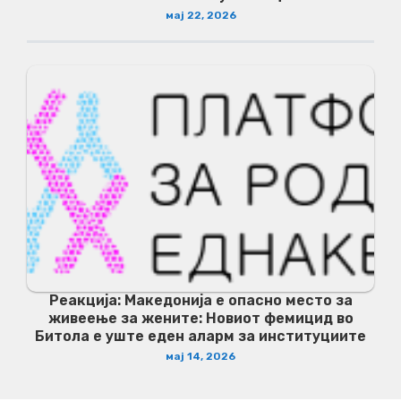
мај 22, 2026
Реакција: Македонија е опасно место за
живеење за жените: Новиот фемицид во
Битола е уште еден аларм за институциите
мај 14, 2026