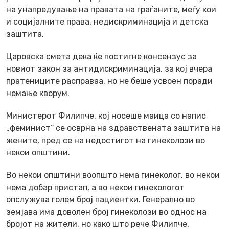
на унапредување на правата на граѓаните, меѓу кои
и социјалните права, недискриминација и детска
заштита.
Царовска смета дека ќе постигне консензус за
новиот закон за антидискриминација, за кој вчера
пратениците расправаа, но не беше усвоен поради
немање кворум.
Министерот Филипче, кој носеше маица со напис
„феминист“ се осврна на здравствената заштита на
жените, пред се на недостигот на гинеколози во
некои општини.
Во некои општини воопшто нема гинеколог, во некои
нема добар пристап, а во некои гинекологот
опслужува голем број пациентки. Генерално во
земјава има доволен број гинеколози во однос на
бројот на жители, но како што рече Филипче,