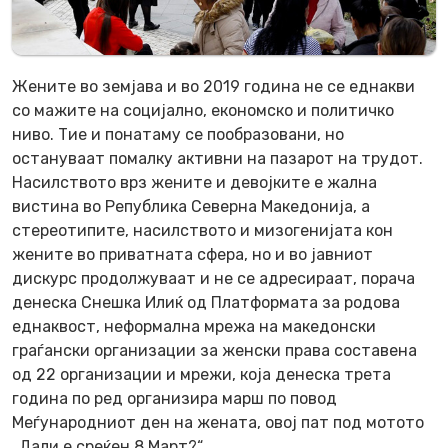
Жените во земјава и во 2019 година не се еднакви
со мажите на социјално, економско и политичко
ниво. Тие и понатаму се пообразовани, но
остануваат помалку активни на пазарот на трудот.
Насилството врз жените и девојките е жална
вистина во Република Северна Македонија, а
стереотипите, насилството и мизогенијата кон
жените во приватната сфера, но и во јавниот
дискурс продолжуваат и не се адресираат, порача
денеска Снешка Илиќ од Платформата за родова
еднаквост, неформална мрежа на македонски
граѓански организации за женски права составена
од 22 организации и мрежи, која денеска трета
година по ред организира марш по повод
Меѓународниот ден на жената, овој пат под мотото
„Дали е среќен 8 Март?“