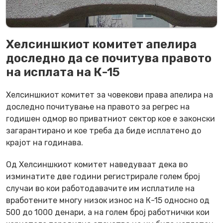
Хелсиншкиот комитет апелира
доследно да се почитува правото
на исплата на К-15
Хелсиншкиот комитет за човекови права апелира на
доследно почитување на правото за регрес на
годишен одмор во приватниот сектор кое е законски
загарантирано и кое треба да биде исплатено до
крајот на годинава.
Од Хелсиншкиот комитет наведуваат дека во
изминатите две години регистрирале голем број
случаи во кои работодавачите им исплатиле на
вработените многу низок износ на К-15 односно од
500 до 1000 денари, а на голем број работнички кои