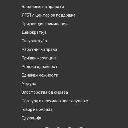
Владеење на правото
ЛГБТИ центар за поддршка
Пријави дискриминација
Демократија
Сигурна куќа
Работнички права
Пријави корупција!
Родова еднаквост
Eднакви можности
Медуза
Злосторства од омраза
Тортура и нехумано постапување
Говор на омраза
Едукација