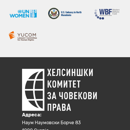
Aдреса:
Наум Наумовски Борче 83