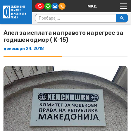
Main Navigation
Skip to content
Пребарувај за:
Апел за исплата на правото на регрес за
годишен одмор ( К-15)
декември 24, 2018