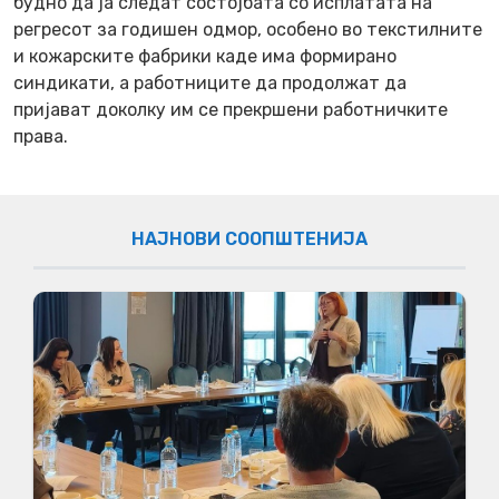
будно да ја следат состојбата со исплатата на
регресот за годишен одмор, особено во текстилните
и кожарските фабрики каде има формирано
синдикати, а работниците да продолжат да
пријават доколку им се прекршени работничките
права.
НАЈНОВИ СООПШТЕНИЈА