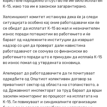
користеле породилно отсуство не им било исплатен
К-15, иако тоа им е законски загарантирано.
Хелсиншкиот комитет истакнува дека ќе ја следи
ситуацијата особено кај оние работодавачи кои ќе
се обидат да исплатат К-15 во мал и незначителен
износ поради потешкотии во работењето и ќе
бараат од надлежните институции да извршат
надзор со цел да проверат дали навистина
работодавачот се соочува со финансиски во
работењето поради што е принуден да исплаќа К-15
во износ помал од утврдената основица.
Апелираат до работодавачите да ги почитуваат
одредбите од Општиот колективен договор за
приватниот сектор од областа на стопанството, а
од Државниот инспекторат за труд бараат да врши
засилен мониторинг во процесот на исплатата на
К-15. Ги повикуваат и синдикалните организации