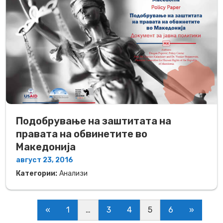
Подобрување на заштитата на
правата на обвинетите во
Македонија
август 23, 2016
Категории:
Анализи
«
1
…
3
4
5
6
»