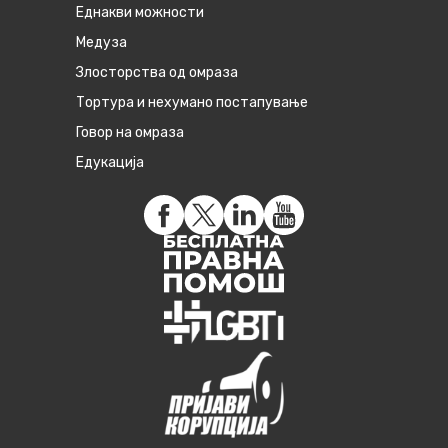
Eднакви можности
Медуза
Злосторства од омраза
Тортура и нехумано постапување
Говор на омраза
Едукација