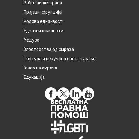
Работнички права
Пријави корупција!
Родова еднаквост
Eднакви можности
Медуза
Злосторства од омраза
Тортура и нехумано постапување
Говор на омраза
Едукација