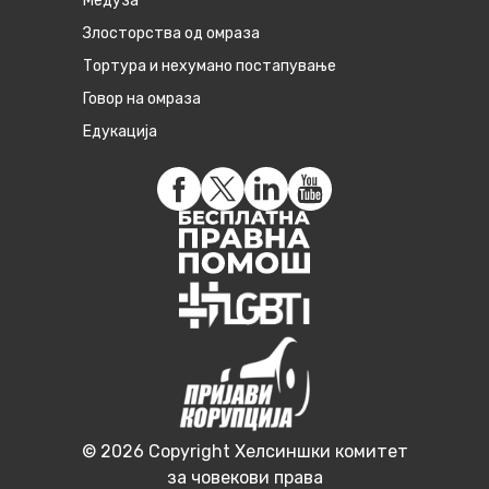
Медуза
Злосторства од омраза
Тортура и нехумано постапување
Говор на омраза
Едукација
© 2026 Copyright Хелсиншки комитет
за човекови права