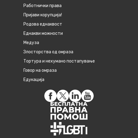
Работнички права
Пријави корупција!
Родова еднаквост
Eднакви можности
Медуза
Злосторства од омраза
Тортура и нехумано постапување
Говор на омраза
Едукација