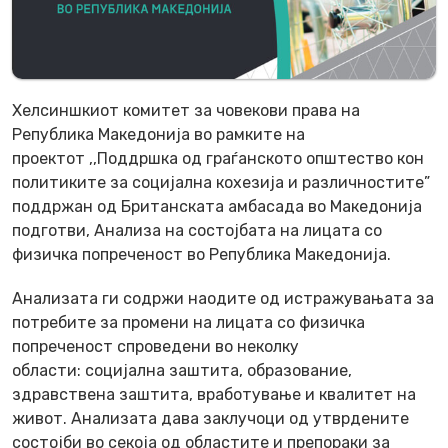
Хелсиншкиот комитет за човекови права на
Република Македонија во рамките на
проектот ,,Поддршка од граѓанското општество кон
политиките за социјална кохезија и различностите”
поддржан од Британската амбасада во Македонија
подготви, Анализа на состојбата на лицата со
физичка попреченост во Република Македонија.
Анализата ги содржи наодите од истражувањата за
потребите за промени на лицата со физичка
попреченост спроведени во неколку
области: социјална заштита, образование,
здравствена заштита, вработување и квалитет на
живот. Анализата дава заклучоци од утврдените
состојби во секоја од областите и препораки за