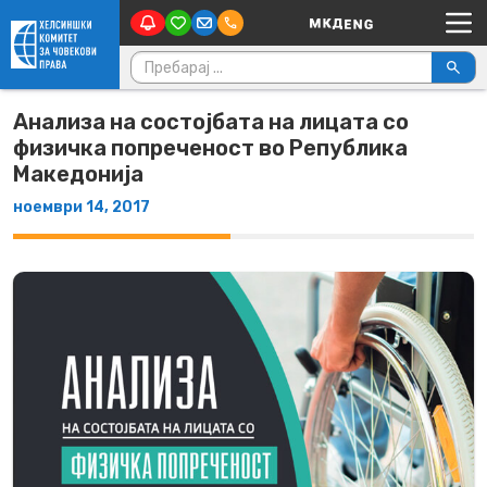
Main Navigation
Skip to content
Пребарувај за:
Анализа на состојбата на лицата со
физичка попреченост во Република
Македонија
ноември 14, 2017