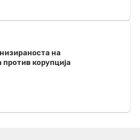
анизираноста на
а против корупција