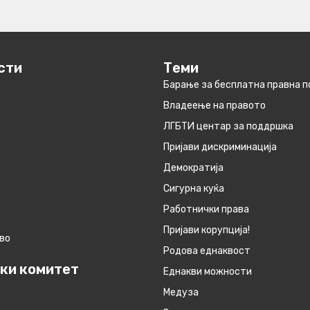
сти
Теми
Барање за бесплатна правна 
Владеење на правото
ЛГБТИ центар за поддршка
Пријави дискриминација
Демократија
Сигурна куќа
Работнички права
Пријави корупција!
во
Родова еднаквост
ки комитет
Eднакви можности
Медуза