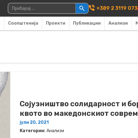
Main Navigati
Пребарувај за:
+389 2 3119 073
и
Соопштенија
Проекти
Публикации
Анализи
Сојузништво солидарност и бор
квото во македонскиот совре
јули 20, 2021
Категории:
Анализи