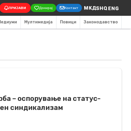
on
ПРИЈАВИ
Донирај
Контакт
Медиуми
Мултимедија
Повици
Законодавство
ба – оспорување на статус-
мен синдикализам