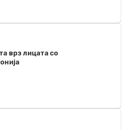
та врз лицата со
онија