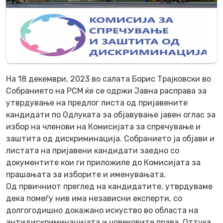
На 18 декември, 2023 во салата Борис Трајковски во
Собранието на РСМ ќе се одржи Јавна расправа за
утврдување на предлог листа од пријавените
кандидати по Одлуката за објавување јавен оглас за
избор на членови на Комисијата за спречување и
заштита од дискриминација. Собранието ја објави и
листата на пријавени кандидати заедно со
документите кои ги приложиле до Комисијата за
прашањата за изборите и именувањата.
Од првичниот преглед на кандидатите, утврдуваме
дека помеѓу нив има независни експерти, со
долгогодишно докажано искуство во областа на
антидискриминацијата и човековите права. Оттука,