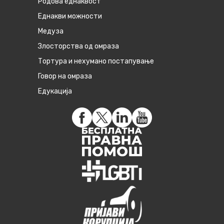
Родова еднаквост
Eднакви можности
Медуза
Злосторства од омраза
Тортура и нехумано постапување
Говор на омраза
Едукација