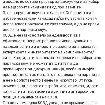
а воедно ќе остави простор за дискусија и за избор
на најдобрите кандидати од пријавените.
Го повторуваме клучното барање: Собранието да
избере независни канидадти/ки по заслуга кои ги
исполнуваат законските критериуми, а да не прави
избор по партиски клуч.
КСЗД е независно тело за еднаквост чија
ефикасност, непристрасност и исполнување на
надлежностите е директно зависно од знаењата,
екпертизата и интегритетот на комисионерите/
ките. Кандидати кои немаат знаења и се избрани по
партиски клуч не можат да штитат и да
превенираат од дискриминација, особено имајќи
предвид дека тие мандатот го должат на партиите,
а не на сопственото знаења и искуство. Оттука,
наместо еднаквоста на граѓаните, овие кандидати
ќе ги штитат партиските и личните интереси од
позиција на членови на КСЗД.
Потсетуваме дека КСЗД упеа да се промовира како