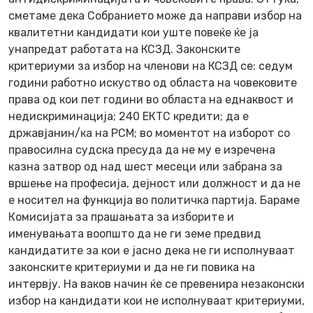
сметаме дека Собранието може да направи избор на
квалитетни кандидати кои уште повеќе ќе ја
унапредат работата на КСЗД. Законските
критериуми за избор на членови на КСЗД се: седум
години работно искуство од областа на човековите
права од кои пет години во областа на еднаквост и
недискриминација; 240 ЕКТС кредити; да е
државјанин/ка на РСМ; во моментот на изборот со
правосилна судска пресуда да не му е изречена
казна затвор од над шест месеци или забрана за
вршење на професија, дејност или должност и да не
е носител на функција во политичка партија. Бараме
Комисијата за прашањата за изборите и
именувањата воопшто да не ги земе предвид
кандидатите за кои е јасно дека не ги исполнуваат
законските критериуми и да не ги повика на
интервју. На ваков начин ќе се превенира незаконски
избор на кандидати кои не исполнуваат критериуми,