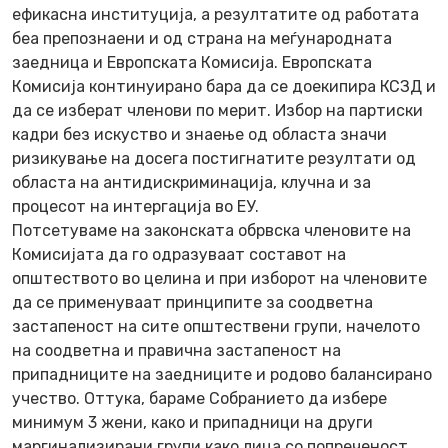
ефикасна институција, а резултатите од работата
беа препознаени и од страна на меѓународната
заедница и Европската Комисија. Европската
Комисија континуирано бара да се доекипира КСЗД и
да се изберат членови по мерит. Избор на партиски
кадри без искуство и знаење од областа значи
ризикување на досега постигнатите резултати од
областа на антидискриминација, клучна и за
процесот на интергација во ЕУ.
Потсетуваме на законската обрвска членовите на
Комисијата да го одразуваат составот на
општеството во целина и при изборот на членовите
да се применуваат принципите за соодветна
застапеност на сите општествени групи, начелото
на соодветна и правична застапеност на
припадниците на заедниците и родово балансирано
учество. Оттука, бараме Собранието да избере
минимум 3 жени, како и припадници на други
маргинализирани групи како лица со попреченост,