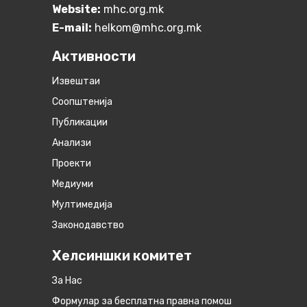
Website:
mhc.org.mk
E-mail:
helkom@mhc.org.mk
Активности
Извештаи
Соопштенија
Публикации
Анализи
Проекти
Медиуми
Мултимедија
Законодавство
Хелсиншки комитет
За Нас
Формулар за бесплатна правна помош