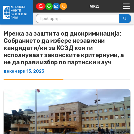
Main Navigation
Skip to content
Пребарувај за:
Мрежа за заштита од дискриминација:
Собранието да избере независни
кандидати/ки за КСЗД кои ги
исполнуваат законските критериуми, а
не да прави избор по партиски клуч
декември 13, 2023