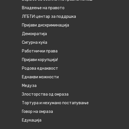
Владеење на правото
ЛГБТИ центар за поддршка
Пријави дискриминација
Демократија
Сигурна куќа
Работнички права
Пријави корупција!
Родова еднаквост
Eднакви можности
Медуза
Злосторства од омраза
Тортура и нехумано постапување
Говор на омраза
Едукација