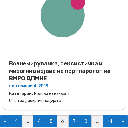
Вознемирувачка, сексистичка и
мизогина изјава на портпаролот на
ВМРО ДПМНЕ
септември 4, 2019
,
Категории:
Родова еднаквост
Стоп за дискриминацијата
Posts navigation
«
1
…
4
5
6
7
8
…
14
»