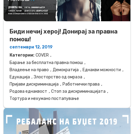
Биди нечиј херој! Донирај за правна
помош!
септември 12, 2019
,
Категории:
COVER
,
Барање за бесплатна правна помош
,
,
,
Владеење на право
Демократија
Еднакви можности
,
,
Едукација
Злосторство од омраза
,
,
Пријави дискриминација
Работнички права
,
,
Родова еднаквост
Стоп за дискриминацијата
Тортура и нехумано постапување