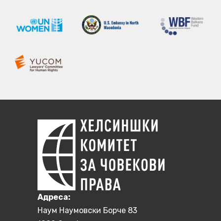
Aдреса:
Наум Наумовски Борче 83