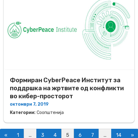
Формиран CyberPeace Институт за
поддршка на жртвите од конфликти
во кибер-просторот
октомври 7, 2019
Категории:
Соопштенија
Posts navigation
«
1
…
3
4
5
6
7
…
14
»