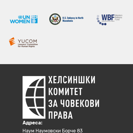
Aдреса:
Наум Наумовски Борче 83