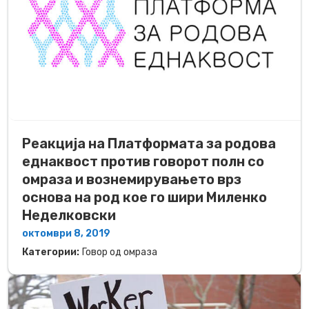
Реакција на Платформата за родова
еднаквост против говорот полн со
омраза и вознемирувањето врз
основа на род кое го шири Миленко
Неделковски
октомври 8, 2019
Категории:
Говор од омраза