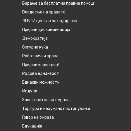
Барање за бесплатна правна помош
Владеење на правото
ЛГБТИ центар за поддршка
Пријави дискриминација
Демократија
Сигурна куќа
Работнички права
Пријави корупција!
Родова еднаквост
Eднакви можности
Медуза
Злосторства од омраза
Тортура и нехумано постапување
Говор на омраза
Едукација