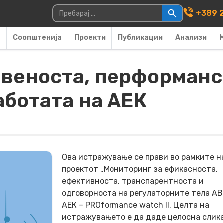
Main Navigati
Пребарувај за:
+389 2
и
Соопштенија
Проекти
Публикации
Анализи
авеноста, перформанс
аботата на АЕК
Ова истражување се прави во рамките н
проектот „Мониторинг за ефикасноста,
ефективноста, транспарентноста и
одговорноста на регулаторните тела АВ
АЕК – PROformance watch II. Целта на
истражувањето е да даде целосна слика