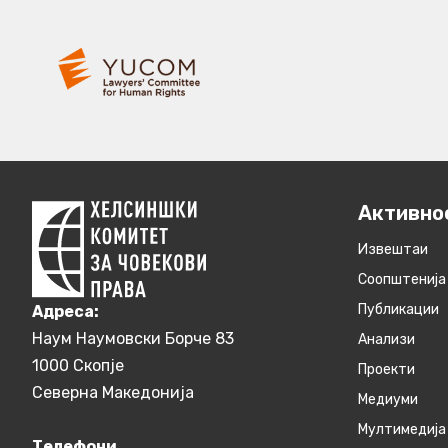
Активно
Извештаи
Соопштенија
Публикации
Aдреса:
Наум Наумовски Борче 83
Анализи
1000 Скопје
Проекти
Северна Македонија
Медиуми
Мултимедија
Телефони