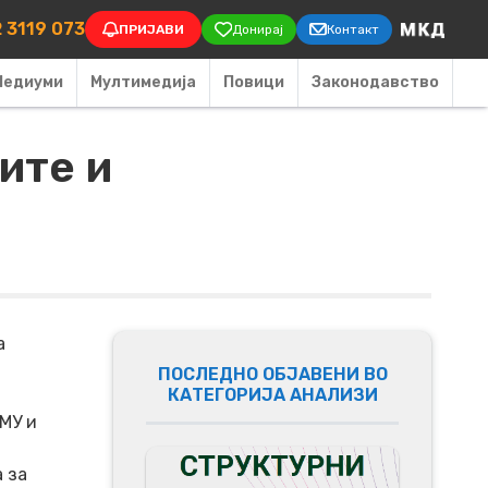
on
 3119 073
ПРИЈАВИ
Донирај
Контакт
Медиуми
Мултимедија
Повици
Законодавство
ите и
а
ПОСЛЕДНО ОБЈАВЕНИ ВО
КАТЕГОРИЈА АНАЛИЗИ
МУ и
 за