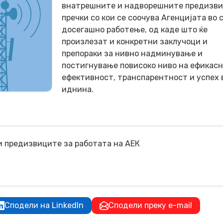
внатрешните и надворешните предизви
пречки со кои се соочува Агенцијата во 
досегашно работење, од каде што ќе
произлезат и конкретни заклучоци и
препораки за нивно надминување и
постигнување повисоко ниво на ефикасн
ефективност, транспарентност и успех 
иднина.
и предизвиците за работата на АЕК
Сподели на LinkedIn
Сподели преку e-mail