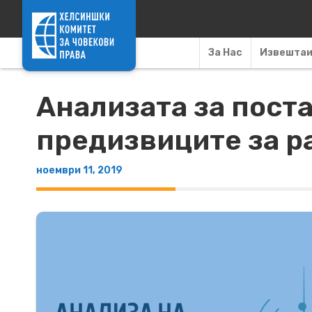
Skip to content
За Нас
Извешта
Анализата за пост
предизвиците за р
ноември 11, 2019