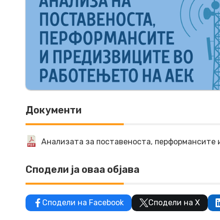
Документи
Анализата за поставеноста, перформансите 
Сподели ја оваа објава
Сподели на Facebook
Сподели на X