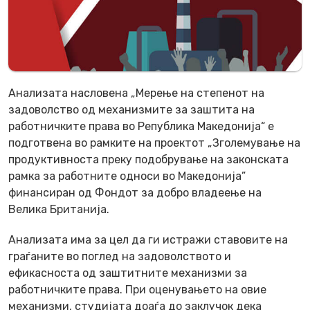
Анализата насловена „Мерење на степенот на
задоволство од механизмите за заштита на
работничките права во Република Македонија“ е
подготвена во рамките на проектот „Зголемување на
продуктивноста преку подобрување на законската
рамка за работните односи во Македонија”
финансиран од Фондот за добро владеење на
Велика Британија.
Анализата има за цел да ги истражи ставовите на
граѓаните во поглед на задоволството и
ефикасноста од заштитните механизми за
работничките права. При оценувањето на овие
механизми, студијата доаѓа до заклучок дека