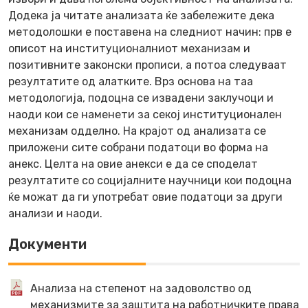
Додека ја читате анализата ќе забележите дека
методолошки е поставена на следниот начин: прв е
описот на институционалниот механизам и
позитивните законски прописи, а потоа следуваат
резултатите од алатките. Врз основа на таа
методологија, подоцна се извадени заклучоци и
наоди кои се наменети за секој институционален
механизам одделно. На крајот од анализата се
приложени сите собрани податоци во форма на
анекс. Целта на овие анекси е да се споделат
резултатите со социјалните научници кои подоцна
ќе можат да ги употребат овие податоци за други
анализи и наоди.
Документи
Анализа на степенот на задоволство од
механизмите за заштита на работничките права