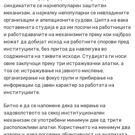
синдикатите се најнепопуларен заштитен
механизам, а најмалку непопуларни се невладините
организации и апелационите судови. Целта на вака
поставената студија е да им посочи на работниците
и работодавачите на механизмите преку кои најбрзо
можат да добијат исход на работните спорови пред
институциите, без притоа да навлегува во
содржината на таквите исходи. Студијата ги носи
овие заклучоци преку три истражувачки алатки, а
тоа се: истражување на јавното мислење,
организирање на фокус групи и прибирање на
информации од јавен карактер за работата на
институциите.
Битно е да се напомене дека за мерење на
задоволството за секој институционален
механизам се употребени минимум две од трите
расположливи алатки. Користењето на минимум два
извори и дава поголема објективност на анализата.