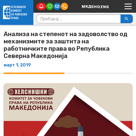
Main Navigation
Skip to content
Пребарувај за:
Анализа на степенот на задоволство од
механизмите за заштита на
работничките права во Република
Северна Македонија
март 1, 2019