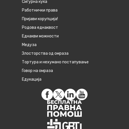
Сигурна куќа
Работнички права
Пријави корупција!
Родова еднаквост
Eднакви можности
Медуза
Злосторства од омраза
Тортура и нехумано постапување
Говор на омраза
Едукација