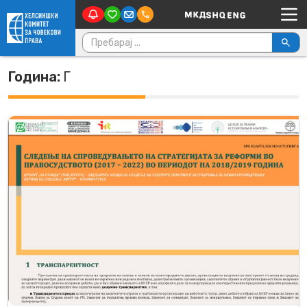
Main Navigation
Skip to content
Пребарувај за:
Година:
Г