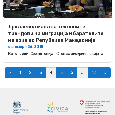
Тркалезна маса за тековните
трендови на миграција и барателите
на азил во Република Македонија
октомври 26, 2018
,
Категории:
Соопштенија
Стоп за дискриминацијата
Posts navigation
«
1
2
3
4
5
6
…
12
»