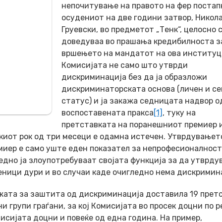
непочитување на правото на фер постап
осудениот на две години затвор, Никол
Груевски, во предметот „Тенк“, целосно 
доведуваа во прашања кредибилноста з
вршењето на мандатот на ова институц
Комисијата не само што утврди
дискриминација без да ја образложи
дискриминаторската основа (личен и с
статус) и ја закажа седницата надвор о
воспоставената пракса
[1]
, туку на
претставката на поранешниот премиер 
киот рок од три месеци е одамна истечен. Утврдувањет
миер е само уште еден показател за непрофесионалност
едно ја злоупотребуваат својата функција за да утврду
ници дури и во случаи каде очигледно нема дискримин
жата за заштита од дискриминација доставила 19 прет
 групи граѓани, за кој Комисијата во просек доцни по 
исијата доцни и повеќе од една година. На пример,