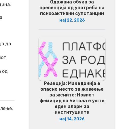
Одржана обука за
дина.
превенција од употреба на
психоактивни супстанции
д
мај 22, 2026
ја да
иот
а од
Реакција: Македонија е
опасно место за живеење
за жените: Новиот
фемицид во Битола е уште
еден аларм за
слење:
институциите
мај 14, 2026