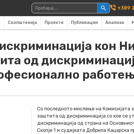
Main Navigati
Пребарувај за:
+389 2
и
Соопштенија
Проекти
Публикации
Анализи
искриминација кон Ни
тита од дискриминаци
рофесионално работе
Со последното мислење на Комисијата 
заштита од дискриминација со кое се у
дискриминација од страна на Основнио
Скопје 1 и судијката Добрила Кацарска п