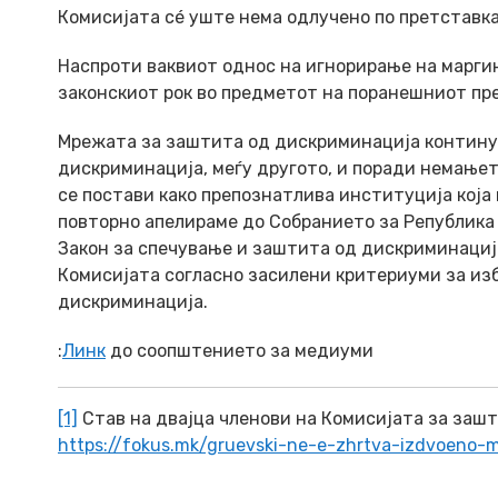
Комисијата сé уште нема одлучено по претставка
Наспроти ваквиот однос на игнорирање на марги
законскиот рок во предметот на поранешниот пре
Мрежата за заштита од дискриминација контину
дискриминација, меѓу другото, и поради немање
се постави како препознатлива институција која
повторно апелираме до Собранието за Република 
Закон за спечување и заштита од дискриминација
Комисијата согласно засилени критериуми за из
дискриминација.
:
Линк
до соопштението за медиуми
[1]
Став на двајца членови на Комисијата за заш
https://fokus.mk/gruevski-ne-e-zhrtva-izdvoeno-mi