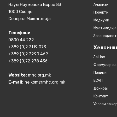
Наум Наумовски Борче 83
Анализи
1000 Скопје
Проекти
Северна Македонија
Медиуми
Мултимедија
Телефони
Законодавст
0800 44 222
+389 (0)2 3119 073
Хелсинш
+389 (0)2 3290 469
За Нас
+389 (0)72 278 436
Формулар за
Повици
Website:
mhc.org.mk
ЕСЧП
E-mail:
helkom@mhc.org.mk
Донирај
Контакт
Услови за к