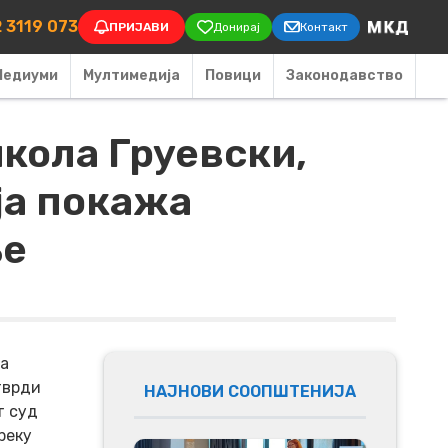
on
 3119 073
ПРИЈАВИ
Донирај
Контакт
Медиуми
Мултимедија
Повици
Законодавство
кола Груевски,
ја покажа
ње
за
тврди
НАЈНОВИ СООПШТЕНИЈА
т суд
реку