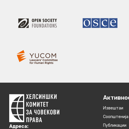
Активно
Извештаи
Соопштенија
Публикации
Aдреса: