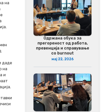
ка на
а
се
а
ија.
Одржана обука за
прегореност од работа,
емен
превенција и справување
д
со burnout
мај 22, 2026
и даде
о на
а и
ваат
ација.
ставки
речиси