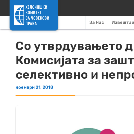
Skip to content
За Нас
Извешта
Со утврдувањето д
Комисијата за заш
селективно и неп
ноември 21, 2018