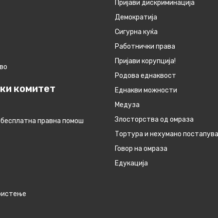
Пријави дискриминација
Демократија
Сигурна куќа
Работнички права
Пријави корупција!
во
Родова еднаквост
ки комитет
Eднакви можности
Медуза
Злосторства од омраза
 бесплатна правна помош
Тортура и нехумано постапув
Говор на омраза
Едукација
ористење