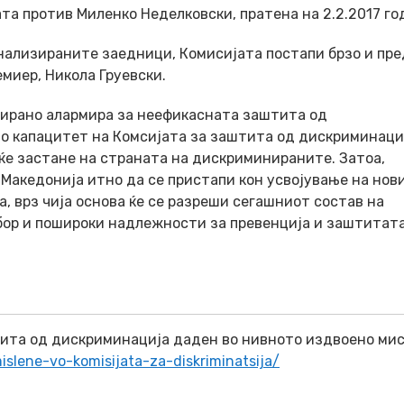
та против Миленко Неделковски, пратена на 2.2.2017 го
нализираните заедници, Комисијата постапи брзо и пре
миер, Никола Груевски.
ирано алармира за неефикасната заштита од
то капацитет на Комсијата за заштита од дискриминаци
 ќе застане на страната на дискриминираните. Затоа,
Македонија итно да се пристапи кон усвојување на нов
, врз чија основа ќе се разреши сегашниот состав на
бор и пошироки надлежности за превенција и заштитат
тита од дискриминација даден во нивното издвоено ми
slene-vo-komisijata-za-diskriminatsija/