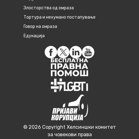
Злосторства од омраза
Тортура и нехумано постапување
Говор на омраза
Едукација
© 2026 Copyright Хелсиншки комитет
за човекови права