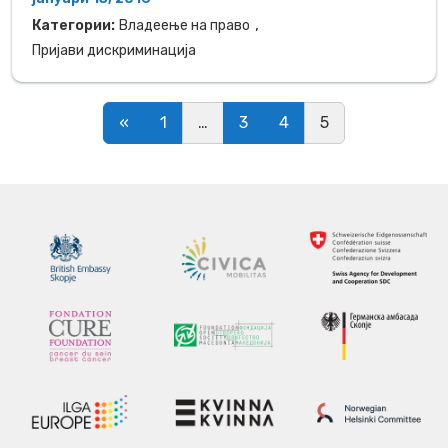
,
Категории:
Владеење на право
Пријави дискриминација
Posts navigation
«
1
…
3
4
5