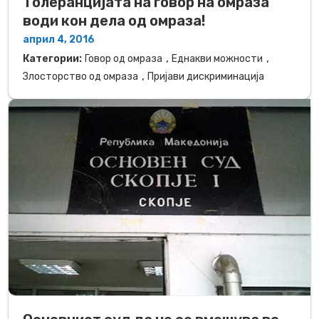
Толеранцијата на говор на омраза
води кон дела од омраза!
април 4, 2016
,
,
Категории:
Говор од омраза
Еднакви можности
,
Злосторство од омраза
Пријави дискриминација