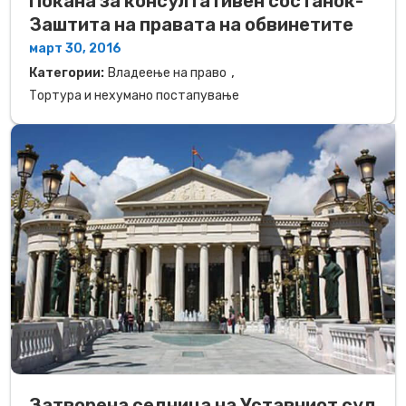
Покана за консултативен состанок-
Заштита на правата на обвинетите
март 30, 2016
,
Категории:
Владеење на право
Тортура и нехумано постапување
Затворена седница на Уставниот суд